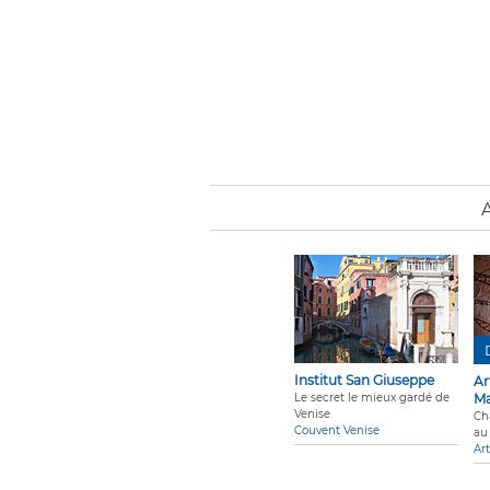
Institut San Giuseppe
Ar
Le secret le mieux gardé de
Ma
Venise
Ch
Couvent Venise
au
Art