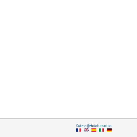
Vers
Suivre @HotelsInsolites
English version