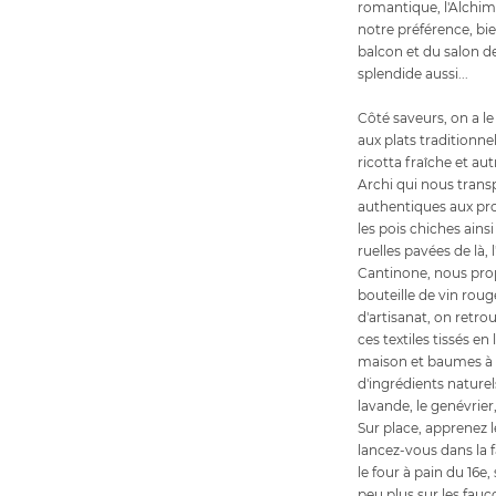
romantique, l'Alchimis
notre préférence, bi
balcon et du salon de
splendide aussi...
Côté saveurs, on a le 
aux plats traditionne
ricotta fraîche et aut
Archi qui nous trans
authentiques aux prod
les pois chiches ainsi
ruelles pavées de là, l
Cantinone, nous pro
bouteille de vin roug
d'artisanat, on retro
ces textiles tissés en 
maison et baumes à 
d'ingrédients naturel
lavande, le genévrier,
Sur place, apprenez l
lancez-vous dans la f
le four à pain du 16e
peu plus sur les fauco