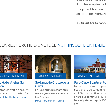
Pour les adeptes de 
uniques et hors du t
au cœur des Abruzze
✯
Ouvert toute l’ann
A LA RECHERCHE D'UNE IDÉE
NUIT INSOLITE EN ITALIE
DISPO EN LIGNE
DISPO EN LIGNE
DISPO EN LIGNE
t Hotel Atelier Sul
Sextantio le Grotte della
Faro Capo Spartivent
re
Civita
La métamorphose du plu
beau phare de Sardaigne :
ambres d'art à découvrir
Le luxe brut des chambres
un hôtel d'exception dans
 coeur d'un musée hôtel.
troglodytes de Matera dans
phare qui continue à guid
y Hotel Castel di Tusa
les Pouilles.
les navigateurs depuis 150
Hotel troglodyte Matera
ans.