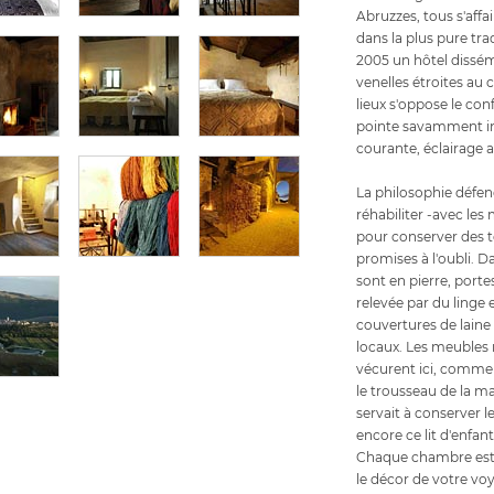
Abruzzes, tous s'affa
dans la plus pure tra
2005 un hôtel dissém
venelles étroites au
lieux s'oppose le co
pointe savamment in
courante, éclairage 
La philosophie défen
réhabiliter -avec le
pour conserver des t
promises à l'oubli. D
sont en pierre, port
relevée par du linge 
couvertures de laine
locaux. Les meubles r
vécurent ici, comme
le trousseau de la m
servait à conserver 
encore ce lit d'enfant
Chaque chambre est b
le décor de votre vo