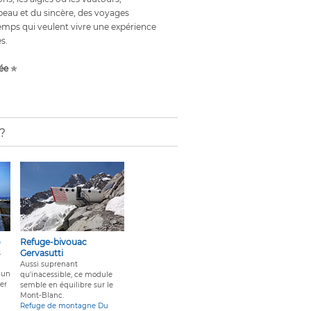
beau et du sincère, des voyages
emps qui veulent vivre une expérience
s.
ée
✯
?
o
Refuge-bivouac
Gervasutti
s
Aussi suprenant
 un
qu'inacessible, ce module
er
semble en équilibre sur le
Mont-Blanc.
Refuge de montagne Du