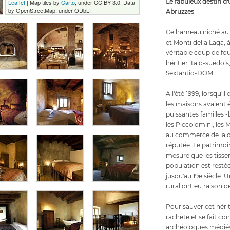
Le fabuleux destin d
Leaflet
| Map tiles by
Carto
, under CC BY 3.0. Data
by OpenStreetMap, under ODbL.
Abruzzes
Ce hameau niché au 
et Monti della Laga, 
véritable coup de fo
héritier italo-suédoi
Sextantio-DOM.
A l'été 1999, lorsqu'i
les maisons avaient é
puissantes familles 
les Piccolomini, les M
au commerce de la ca
réputée. Le patrimoine
mesure que les tiss
population est restée
jusqu'au 19e siècle. U
rural ont eu raison d
Pour sauver cet hérit
rachète et se fait con
archéologues médiév