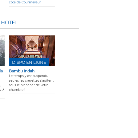
côté de Courmayeur
E HÔTEL
DISPO EN LIGNE
da
Bambu Indah
Le temps y est suspendu...
seules les crevettes s'agitent
sous le plancher de votre
s
chambre !
ilé