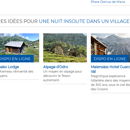
Phare Domus de Maria
RES IDÉES POUR
UNE NUIT INSOLITE DANS UN VILLAG
DISPO EN LIGNE
DISPO EN LIGNE
ako Lodge
Alpage d'Odro
Maiensäss Hotel Guar
Val
 hameau réinventé des
Un mayen en alpage pour
yens.
découvrir le Tessin
Magnifique expérience
autrement.
hôtelière dans des mayen
de 300 ans, sous le ciel éto
des Grisons