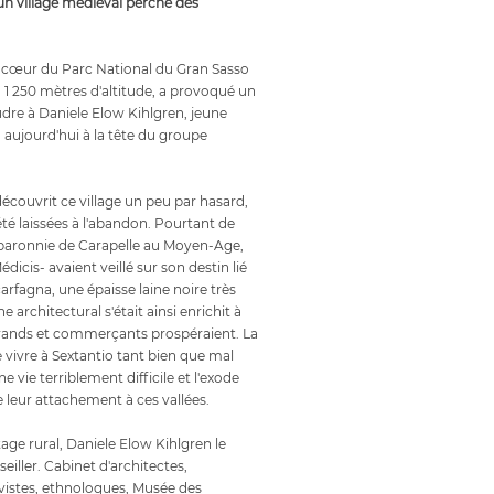
'un village médiéval perché des
cœur du Parc National du Gran Sasso
à 1 250 mètres d'altitude, a provoqué un
udre à Daniele Elow Kihlgren, jeune
s, aujourd'hui à la tête du groupe
l découvrit ce village un peu par hasard,
té laissées à l'abandon. Pourtant de
-baronnie de Carapelle au Moyen-Age,
édicis- avaient veillé sur son destin lié
rfagna, une épaisse laine noire très
 architectural s'était ainsi enrichit à
erands et commerçants prospéraient. La
 vivre à Sextantio tant bien que mal
ne vie terriblement difficile et l'exode
e leur attachement à ces vallées.
age rural, Daniele Elow Kihlgren le
seiller. Cabinet d'architectes,
istes, ethnologues, Musée des