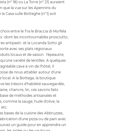
ta (n° 18) ou La Torre (n° 21) auraient
en que la vue sur les Apennins du
 la Casa sulle Botteghe (n°1) soit
choix entre le Tra le Braccia di Morfela
ls -dont les incontournables prosciutto,
res antipasti- et la Locanda Sotto gli
porte avec ses plats régionaux
uits locaux et de saison : l'épeautre,
 qu'une variété de lentilles. A quelques
'agréable cave à vin de l'hôtel, Il
pose de nous attabler autour d'une
e local. A la Bottega, la boutique
uve les trésors d'habileté sauvegardés,
laine, chanvre, lin, ces savons faits
base de méthodes artisanales et
s, comme la sauge, huile d'olive, la
 etc.
es bases de la cuisine des Abbruzzes,
abrication d'une pizza ou de pain avec
, suivez un guide pour en apprendre un
ns, les aigles ou les vautours,