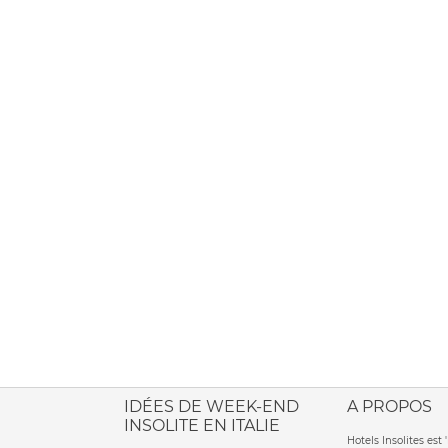
ione italiana
IDÉES DE WEEK-END
A PROPOS
INSOLITE EN ITALIE
Hotels Insolites es