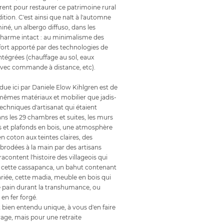
irent pour restaurer ce patrimoine rural
dition. C'est ainsi que naît à l'automne
iné, un albergo diffuso, dans les
 charme intact : au minimalisme des
nfort apporté par des technologies de
tégrées (chauffage au sol, eaux
avec commande à distance, etc).
due ici par Daniele Elow Kihlgren est de
s mêmes matériaux et mobilier que jadis-
echniques d'artisanat qui étaient
ans les 29 chambres et suites, les murs
es et plafonds en bois, une atmosphère
en coton aux teintes claires, des
 brodées à la main par des artisans
acontent l'histoire des villageois qui
 cette cassapanca, un bahut contenant
ariée, cette madia, meuble en bois qui
le pain durant la transhumance, ou
 en fer forgé.
ien entendu unique, à vous d'en faire
yage, mais pour une retraite