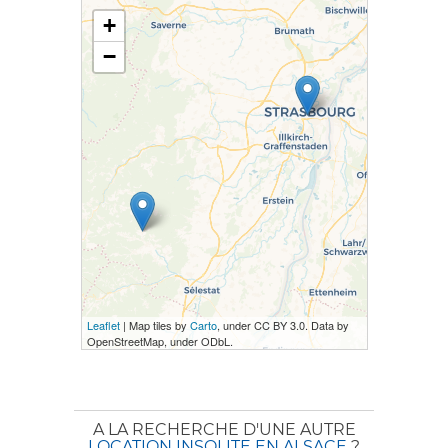
+
−
Leaflet
| Map tiles by
Carto
, under CC BY 3.0. Data by
OpenStreetMap, under ODbL.
A LA RECHERCHE D'UNE AUTRE
LOCATION INSOLITE EN ALSACE
?