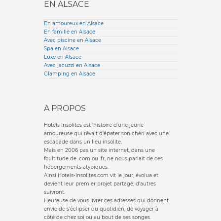
EN ALSACE
En amoureux en Alsace
En famille en Alsace
Avec piscine en Alsace
Spa en Alsace
Luxe en Alsace
Avec jacuzzi en Alsace
Glamping en Alsace
A PROPOS
Hotels Insolites est 'histoire d'une jeune
amoureuse qui rêvait d'épater son chéri avec une
escapade dans un lieu insolite.
Mais en 2006 pas un site internet, dans une
foultitude de .com ou .fr, ne nous parlait de ces
hébergements atypiques.
Ainsi Hotels-Insolites.com vit le jour, évolua et
devient leur premier projet partagé, d'autres
suivront.
Heureuse de vous livrer ces adresses qui donnent
envie de s'éclipser du quotidien, de voyager à
côté de chez soi ou au bout de ses songes.