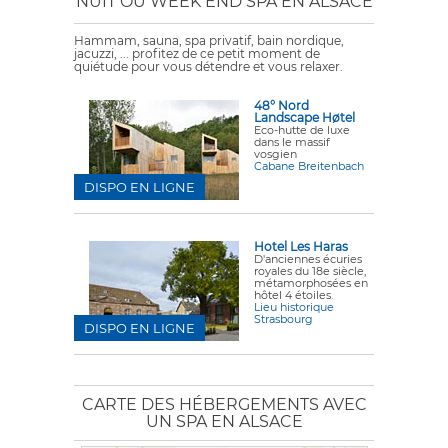
NUIT OU WEEK END SPA EN ALSACE
Hammam, sauna, spa privatif, bain nordique,
jacuzzi, ... profitez de ce petit moment de
quiétude pour vous détendre et vous relaxer.
48° Nord
Landscape Høtel
Eco-hutte de luxe
dans le massif
vosgien
Cabane Breitenbach
DISPO EN LIGNE
Hotel Les Haras
D'anciennes écuries
royales du 18e siècle,
métamorphosées en
hôtel 4 étoiles.
Lieu historique
Strasbourg
DISPO EN LIGNE
CARTE DES HÉBERGEMENTS AVEC
UN SPA EN ALSACE