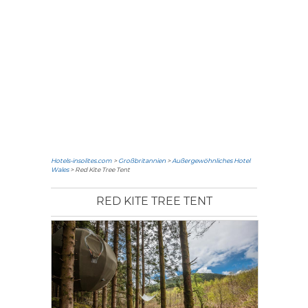
Hotels-insolites.com
>
Großbritannien
>
Außergewöhnliches Hotel
Wales
> Red Kite Tree Tent
RED KITE TREE TENT