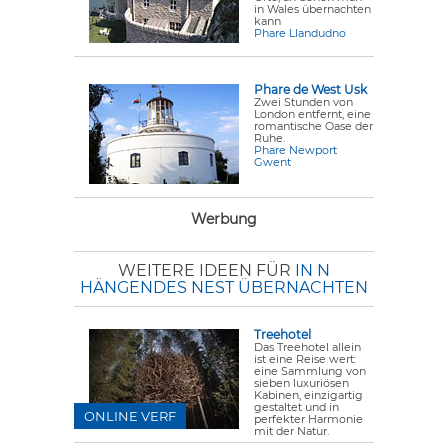
in Wales übernachten
kann
Phare Llandudno
Phare de West Usk
Zwei Stunden von
London entfernt, eine
romantische Oase der
Ruhe.
Phare Newport
Gwent
Werbung
WEITERE IDEEN FÜR
IN N
HÄNGENDES NEST ÜBERNACHTEN
Treehotel
Das Treehotel allein
ist eine Reise wert:
eine Sammlung von
sieben luxuriösen
Kabinen, einzigartig
gestaltet und in
ONLINE VERF
perfekter Harmonie
mit der Natur.