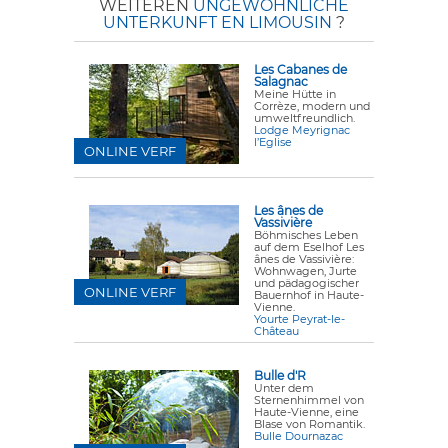
WEITEREN
UNGEWÖHNLICHE
UNTERKUNFT EN LIMOUSIN
?
Les Cabanes de
Salagnac
Meine Hütte in
Corrèze, modern und
umweltfreundlich.
Lodge Meyrignac
l’Eglise
ONLINE VERF
Les ânes de
Vassivière
Böhmisches Leben
auf dem Eselhof Les
ânes de Vassivière:
Wohnwagen, Jurte
und pädagogischer
ONLINE VERF
Bauernhof in Haute-
Vienne.
Yourte Peyrat-le-
Château
Bulle d'R
Unter dem
Sternenhimmel von
Haute-Vienne, eine
Blase von Romantik.
Bulle Dournazac