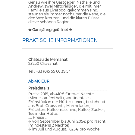
Genau wie ihre Gastgeber, Nathalie und
Andrew, zwei Mittdreißiger, die mit ihrer
Familie aus Liverpool gekommen sind,
staunen sie immer noch über die Rehe, die
den Weg kreuzen, und die klaren Flüsse
dieser schönen Region.
✯ Ganzjährig geöffnet ✯
PRAKTISCHE INFORMATIONEN
Château de Memanat
23250 Chavanat
Tel : +33 (0)5 55 66 39 54
Ab 410 EUR
Preisdetails
Preise 2019, ab 410€ für zwei Nächte
(Mindestaufenthalt), kontinentales
Frühstück in der Hütte serviert, bestehend
aus Brot, Croissants, Marmeladen,
Früchten. Kaffeemaschine, Kaffee, Zucker,
Tee in der Hütte.
..:: Preise ::..
⊹ von September bis Juni, 205€ pro Nacht
(mindestens 2 Nächte)
⊹ im Juli und August, 1625€ pro Woche