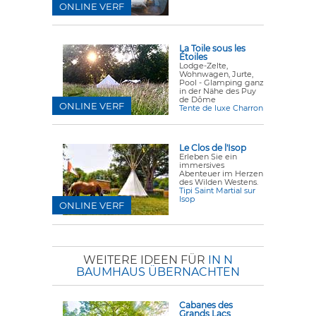
ONLINE VERF
La Toile sous les
Étoiles
Lodge-Zelte,
Wohnwagen, Jurte,
Pool - Glamping ganz
in der Nähe des Puy
de Dôme
ONLINE VERF
Tente de luxe Charron
Le Clos de l'Isop
Erleben Sie ein
immersives
Abenteuer im Herzen
des Wilden Westens.
Tipi Saint Martial sur
Isop
ONLINE VERF
WEITERE IDEEN FÜR
IN N
BAUMHAUS ÜBERNACHTEN
Cabanes des
Grands Lacs