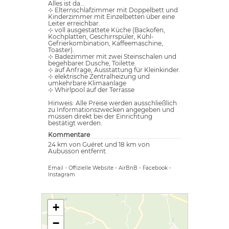
Alles ist da...
⊹ Elternschlafzimmer mit Doppelbett und
Kinderzimmer mit Einzelbetten über eine
Leiter erreichbar.
⊹ voll ausgestattete Küche (Backofen,
Kochplatten, Geschirrspüler, Kühl-
Gefrierkombination, Kaffeemaschine,
Toaster).
⊹ Badezimmer mit zwei Steinschalen und
begehbarer Dusche, Toilette.
⊹ auf Anfrage, Ausstattung für Kleinkinder.
⊹ elektrische Zentralheizung und
umkehrbare Klimaanlage
⊹ Whirlpool auf der Terrasse
Hinweis: Alle Preise werden ausschließlich
zu Informationszwecken angegeben und
müssen direkt bei der Einrichtung
bestätigt werden.
Kommentare
24 km von Guéret und 18 km von
Aubusson entfernt.
Email
-
Offizielle Website
-
AirBnB
-
Facebook
-
Instagram
+
−