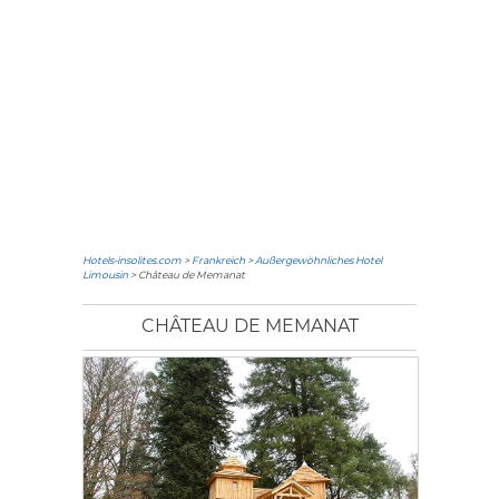
Hotels-insolites.com
>
Frankreich
>
Außergewöhnliches Hotel
Limousin
> Château de Memanat
CHÂTEAU DE MEMANAT