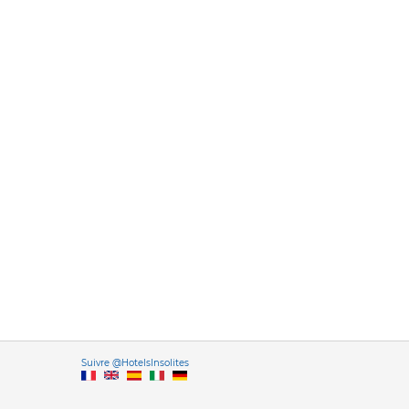
Versione it
Suivre @HotelsInsolites
English version