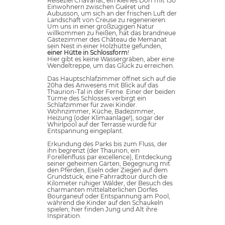
Reiseziel Chavanat, ein kleines Dorf mit 150
Einwohnern zwischen Guéret und
Aubusson, um sich an der frischen Luft der
Landschaft von Creuse zu regenerieren.
Um uns in einer großzügigen Natur
willkommen zu heißen, hat das brandneue
Gästezimmer des Château de Memanat
sein Nest in einer Holzhütte gefunden,
einer Hütte in Schlossform
!
Hier gibt es keine Wassergräben, aber eine
Wendeltreppe, um das Glück zu erreichen.
Das Hauptschlafzimmer öffnet sich auf die
20ha des Anwesens mit Blick auf das
Thaurion-Tal in der Ferne. Einer der beiden
Türme des Schlosses verbirgt ein
Schlafzimmer für zwei Kinder.
Wohnzimmer, Küche, Badezimmer,
Heizung (oder Klimaanlage!), sogar der
Whirlpool auf der Terrasse wurde für
Entspannung eingeplant.
Erkundung des Parks bis zum Fluss, der
ihn begrenzt (der Thaurion, ein
Forellenfluss par excellence), Entdeckung
seiner geheimen Gärten, Begegnung mit
den Pferden, Eseln oder Ziegen auf dem
Grundstück, eine Fahrradtour durch die
Kilometer ruhiger Wälder, der Besuch des
charmanten mittelalterlichen Dorfes
Bourganeuf oder Entspannung am Pool,
während die Kinder auf den Schaukeln
spielen; hier finden Jung und Alt ihre
Inspiration.