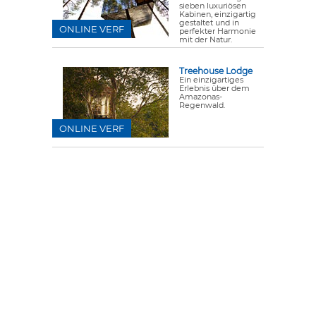
sieben luxuriösen
Kabinen, einzigartig
gestaltet und in
ONLINE VERF
perfekter Harmonie
mit der Natur.
Treehouse Lodge
Ein einzigartiges
Erlebnis über dem
Amazonas-
Regenwald.
ONLINE VERF