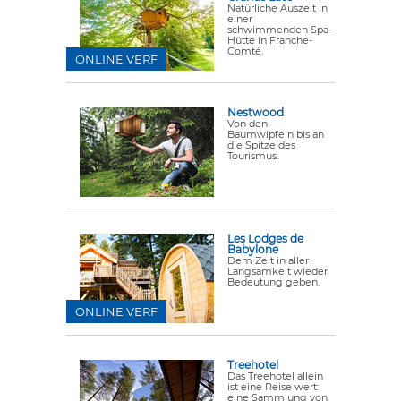
Natürliche Auszeit in
einer
schwimmenden Spa-
Hütte in Franche-
Comté.
ONLINE VERF
Nestwood
Von den
Baumwipfeln bis an
die Spitze des
Tourismus.
Les Lodges de
Babylone
Dem Zeit in aller
Langsamkeit wieder
Bedeutung geben.
ONLINE VERF
Treehotel
Das Treehotel allein
ist eine Reise wert:
eine Sammlung von