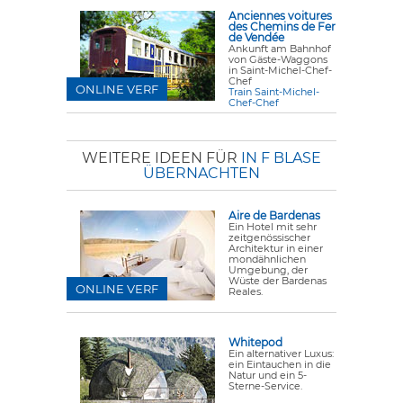
Anciennes voitures
des Chemins de Fer
de Vendée
Ankunft am Bahnhof
von Gäste-Waggons
in Saint-Michel-Chef-
Chef
ONLINE VERF
Train Saint-Michel-
Chef-Chef
WEITERE IDEEN FÜR
IN F BLASE
ÜBERNACHTEN
Aire de Bardenas
Ein Hotel mit sehr
zeitgenössischer
Architektur in einer
mondähnlichen
Umgebung, der
Wüste der Bardenas
ONLINE VERF
Reales.
Whitepod
Ein alternativer Luxus:
ein Eintauchen in die
Natur und ein 5-
Sterne-Service.