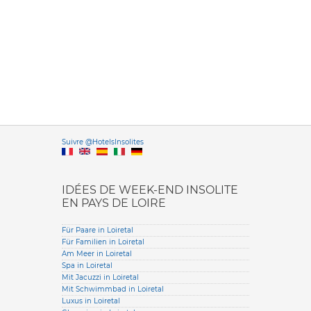
Versione it
Suivre @HotelsInsolites
English version
IDÉES DE WEEK-END INSOLITE
EN PAYS DE LOIRE
Für Paare in Loiretal
Für Familien in Loiretal
Am Meer in Loiretal
Spa in Loiretal
Mit Jacuzzi in Loiretal
Mit Schwimmbad in Loiretal
Luxus in Loiretal