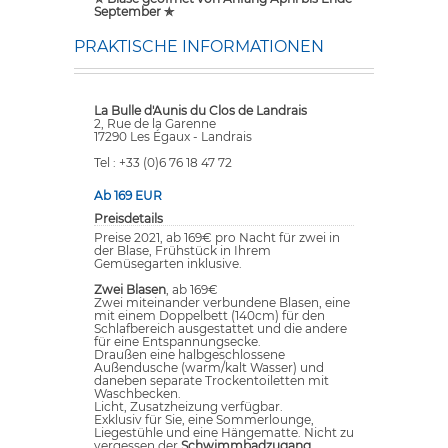
September ✯
PRAKTISCHE INFORMATIONEN
La Bulle d'Aunis du Clos de Landrais
2, Rue de la Garenne
17290 Les Égaux - Landrais
Tel : +33 (0)6 76 18 47 72
Ab 169 EUR
Preisdetails
Preise 2021, ab 169€ pro Nacht für zwei in
der Blase, Frühstück in Ihrem
Gemüsegarten inklusive.
Zwei Blasen
, ab 169€
Zwei miteinander verbundene Blasen, eine
mit einem Doppelbett (140cm) für den
Schlafbereich ausgestattet und die andere
für eine Entspannungsecke.
Draußen eine halbgeschlossene
Außendusche (warm/kalt Wasser) und
daneben separate Trockentoiletten mit
Waschbecken.
Licht, Zusatzheizung verfügbar.
Exklusiv für Sie, eine Sommerlounge,
Liegestühle und eine Hängematte. Nicht zu
vergessen der
Schwimmbadzugang
.