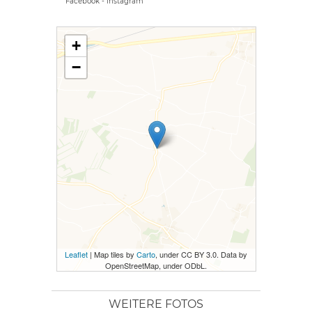
Facebook
-
Instagram
+
−
Leaflet
| Map tiles by
Carto
, under CC BY 3.0. Data by
OpenStreetMap, under ODbL.
WEITERE FOTOS