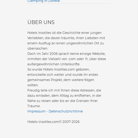
Glamping in Loiretal
ÜBER UNS
Hotels Insolites ist die Geschichte einer jungen
Verliebten, die davon träumte, ihren Liebsten mit
einem Ausflug an einen ungewöhnlichen Ort zu
überraschen.
Doch im Jahr 2006 sprach keine einzige Website,
inmitten der Vielzahl von .com oder .fr, über diese
außergewöhnlichen Unterkünfte.
So wurde Hotels-Insolites.com geboren,
entwickelte sich weiter und wurde ihr erstes
gemeinsames Projekt, dem weitere folgen
sollten.
Freudig teile ich mit Ihnen diese Adressen, die
dazu einladen, dem Alltag zu entfliehen, in der
Nähe zu reisen oder bis an die Grenzen Ihrer
Träume.
Impressum
-
Datenschutzrichtlinie
Hotels-insolites.com© 2007-2026