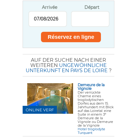
Arrivée
Départ
AUF DER SUCHE NACH EINER
WEITEREN
UNGEWÖHNLICHE
UNTERKUNFT EN PAYS DE LOIRE
?
Demeure de la
Vignole
Der verrückte
Charme eines
troglodytischen
Dorfes aus dem 15.
Jahrhundert mit Blick
ONLINE VERF
auf das Loiretal: eine
Suite in einem 3*
Demeure de la
Vignole ou Demeure
de la Vignole
Hotel troglodyte
Turquant