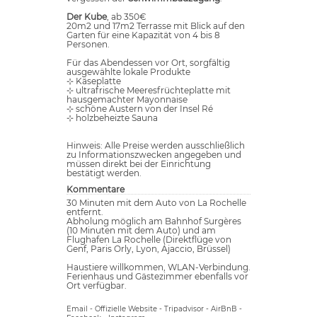
Der Kube
, ab 350€
20m2 und 17m2 Terrasse mit Blick auf den
Garten für eine Kapazität von 4 bis 8
Personen.
Für das Abendessen vor Ort, sorgfältig
ausgewählte lokale Produkte
⊹ Käseplatte
⊹ ultrafrische Meeresfrüchteplatte mit
hausgemachter Mayonnaise
⊹ schöne Austern von der Insel Ré
⊹ holzbeheizte Sauna
Hinweis: Alle Preise werden ausschließlich
zu Informationszwecken angegeben und
müssen direkt bei der Einrichtung
bestätigt werden.
Kommentare
30 Minuten mit dem Auto von La Rochelle
entfernt.
Abholung möglich am Bahnhof Surgères
(10 Minuten mit dem Auto) und am
Flughafen La Rochelle (Direktflüge von
Genf, Paris Orly, Lyon, Ajaccio, Brüssel)
Haustiere willkommen, WLAN-Verbindung.
Ferienhaus und Gästezimmer ebenfalls vor
Ort verfügbar.
Email
-
Offizielle Website
-
Tripadvisor
-
AirBnB
-