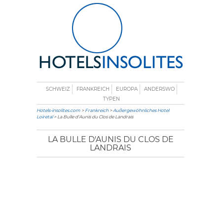
SCHWEIZ
FRANKREICH
EUROPA
ANDERSWO
TYPEN
Hotels-insolites.com
>
Frankreich
>
Außergewöhnliches Hotel
Loiretal
> La Bulle d'Aunis du Clos de Landrais
LA BULLE D'AUNIS DU CLOS DE
LANDRAIS