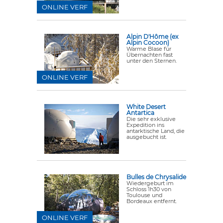
ONLINE VERF
Alpin D'Hôme (ex
Alpin Cocoon)
Warme Blase für
Übernachten fast
unter den Sternen.
ONLINE VERF
White Desert
Antartica
Die sehr exklusive
Expedition ins
antarktische Land, die
ausgebucht ist.
Bulles de Chrysalide
Wiedergeburt im
Schloss 1h30 von
Toulouse und
Bordeaux entfernt.
ONLINE VERF