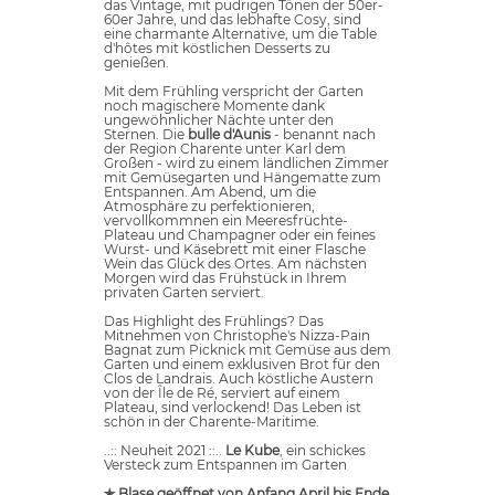
das Vintage, mit pudrigen Tönen der 50er-
60er Jahre, und das lebhafte Cosy, sind
eine charmante Alternative, um die Table
d'hôtes mit köstlichen Desserts zu
genießen.
Mit dem Frühling verspricht der Garten
noch magischere Momente dank
ungewöhnlicher Nächte unter den
Sternen. Die
bulle d'Aunis
- benannt nach
der Region Charente unter Karl dem
Großen - wird zu einem ländlichen Zimmer
mit Gemüsegarten und Hängematte zum
Entspannen. Am Abend, um die
Atmosphäre zu perfektionieren,
vervollkommnen ein Meeresfrüchte-
Plateau und Champagner oder ein feines
Wurst- und Käsebrett mit einer Flasche
Wein das Glück des Ortes. Am nächsten
Morgen wird das Frühstück in Ihrem
privaten Garten serviert.
Das Highlight des Frühlings? Das
Mitnehmen von Christophe's Nizza-Pain
Bagnat zum Picknick mit Gemüse aus dem
Garten und einem exklusiven Brot für den
Clos de Landrais. Auch köstliche Austern
von der Île de Ré, serviert auf einem
Plateau, sind verlockend! Das Leben ist
schön in der Charente-Maritime.
..:: Neuheit 2021 ::..
Le Kube
, ein schickes
Versteck zum Entspannen im Garten
✯ Blase geöffnet von Anfang April bis Ende