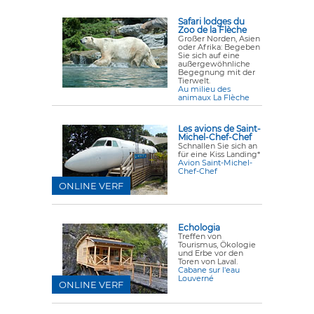
Safari lodges du
Zoo de la Flèche
Großer Norden, Asien
oder Afrika: Begeben
Sie sich auf eine
außergewöhnliche
Begegnung mit der
Tierwelt.
Au milieu des
animaux La Flèche
Les avions de Saint-
Michel-Chef-Chef
Schnallen Sie sich an
für eine Kiss Landing*
Avion Saint-Michel-
Chef-Chef
ONLINE VERF
Echologia
Treffen von
Tourismus, Ökologie
und Erbe vor den
Toren von Laval.
Cabane sur l'eau
Louverné
ONLINE VERF