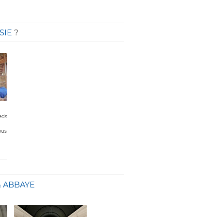
SIE
?
eds
ous
& ABBAYE