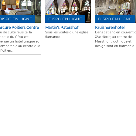
DISPO EN LIGNE
DISPO EN LIGNE
DISPO EN LIGNE
rcure Poitiers Centre
Martin's Patershof
Kruisherenhotel
u de culte revisité, la
Sous les voûtes d'une église
Dans cet ancien couvent 
apelle du Gésu est
flamande.
XVe siècle, au centre de
venue un hôtel unique et
Maastricht, gothique et
comparable au centre ville
design sont en harmonie.
Poitiers.