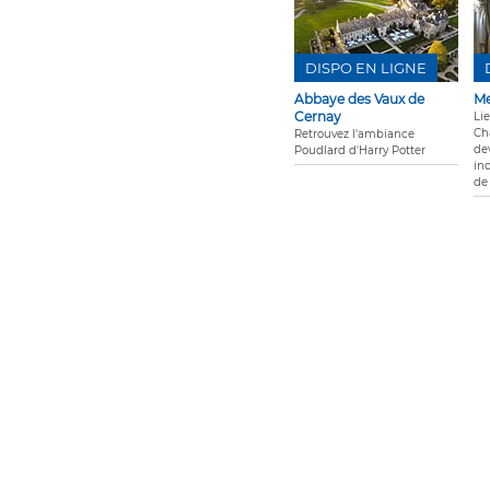
DISPO EN LIGNE
Abbaye des Vaux de
Me
Cernay
Lie
Ch
Retrouvez l'ambiance
de
Poudlard d'Harry Potter
in
de 