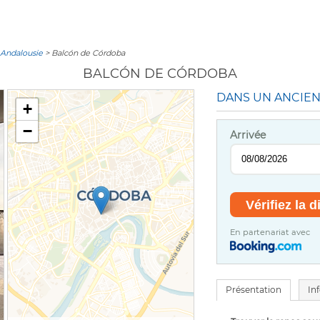
e Andalousie
> Balcón de Córdoba
BALCÓN DE CÓRDOBA
DANS UN ANCIE
+
−
Arrivée
En partenariat avec
Présentation
In