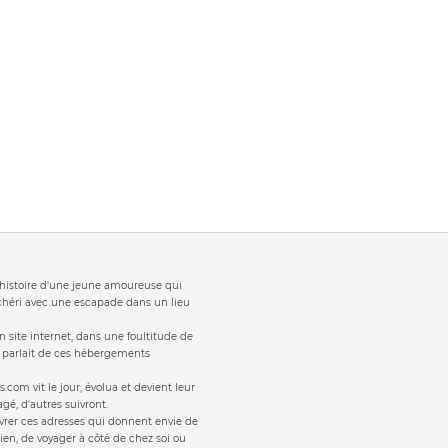
t 'histoire d'une jeune amoureuse qui
 chéri avec une escapade dans un lieu
 site internet, dans une foultitude de
s parlait de ces hébergements
s.com vit le jour, évolua et devient leur
gé, d'autres suivront.
vrer ces adresses qui donnent envie de
ien, de voyager à côté de chez soi ou