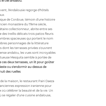
 le ciel andalou.
vent, l'Andalousie regorge d'hôtels
aux.
rique de Cordoue, témoin d'une histoire
ien monastère du 17ème siècle,
taire collectionneur, abrite entre ses
des treillis délicats trois patios fleuris
hambres spacieuses qui portent le nom
èbres personnages de la littérature
s dont les terrasses privées s'ouvrent
mense andalou, les vues sont incroyables
jestueuse Mesquita semble à portée de
 ces deux terrasses, un lit pour goûter
 sieste ou s'endormir au-dessus de
nuit des ruelles
.
de la maison, le restaurant Pairi Daeza
anciennes expression iranienne pour
x où célébrer la beauté et de la vie. Un
se régaler d'une cuisine andalouse,