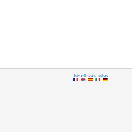
Vers
Suivre @HotelsInsolites
English version