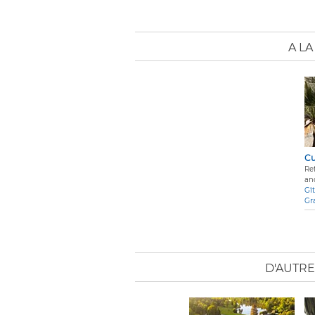
A L
Cu
Re
an
Gî
Gr
D'AUTRE