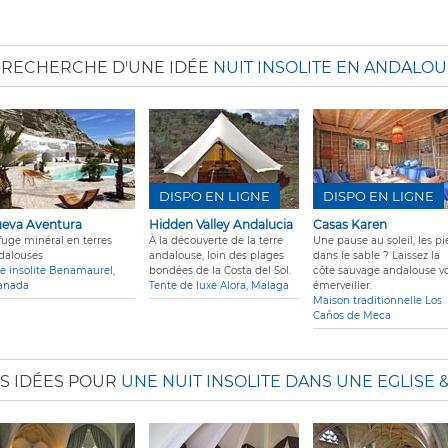
A RECHERCHE D'UNE IDÉE
NUIT INSOLITE EN ANDALOU
DISPO EN LIGNE
DISPO EN LIGNE
eva Aventura
Hidden Valley Andalucia
Casas Karen
fuge minéral en terres
À la découverte de la terre
Une pause au soleil, les pi
dalouses
andalouse, loin des plages
dans le sable ? Laissez la
te insolite Benamaurel,
bondées de la Costa del Sol.
côte sauvage andalouse v
anada
Tente de luxe Alora, Malaga
émerveiller.
Maison traditionnelle Los
Caños de Meca
S IDÉES POUR
UNE NUIT INSOLITE DANS UNE EGLISE 