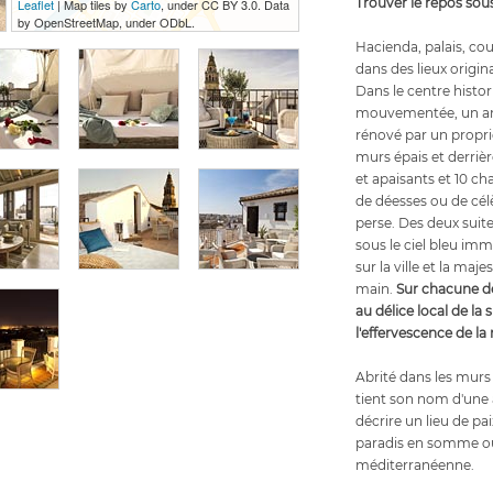
Trouver le repos sous
Leaflet
| Map tiles by
Carto
, under CC BY 3.0. Data
by OpenStreetMap, under ODbL.
Hacienda, palais, cou
dans des lieux origin
Dans le centre histo
mouvementée, un anc
rénové par un proprié
murs épais et derrière 
et apaisants et 10 c
de déesses ou de cél
perse. Des deux suite
sous le ciel bleu im
sur la ville et la ma
main.
Sur chacune de
au délice local de la
l'effervescence de la 
Abrité dans les murs 
tient son nom d'une 
décrire un lieu de pai
paradis en somme où 
méditerranéenne.