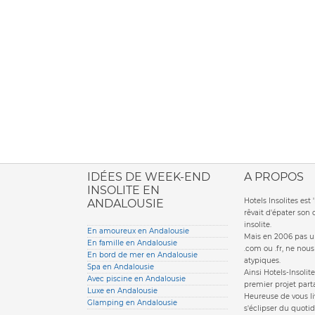
ione italiana
IDÉES DE WEEK-END
A PROPOS
INSOLITE EN
Hotels Insolites es
ANDALOUSIE
rêvait d'épater son
insolite.
En amoureux en Andalousie
Mais en 2006 pas un
En famille en Andalousie
.com ou .fr, ne nou
En bord de mer en Andalousie
atypiques.
Spa en Andalousie
Ainsi Hotels-Insolite
Avec piscine en Andalousie
premier projet parta
Luxe en Andalousie
Heureuse de vous li
Glamping en Andalousie
s'éclipser du quotid