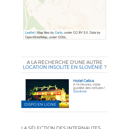
Leaflet
| Map tiles by
Carto
, under CC BY 3.0. Data by
OpenStreetMap, under ODbL.
A LA RECHERCHE D'UNE AUTRE
LOCATION INSOLITE EN SLOVÉNIE
?
Hotel Celica
A 14 heures, visite
guidée des cellules !
Slovénie
DISPO EN LIGNE
LA SÉLECTION DES INTERNAUTES