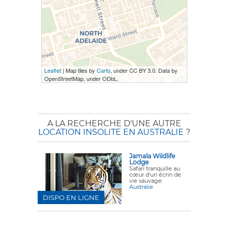
Leaflet
| Map tiles by
Carto
, under CC BY 3.0. Data by
OpenStreetMap, under ODbL.
A LA RECHERCHE D'UNE AUTRE
LOCATION INSOLITE EN AUSTRALIE
?
Jamala Wildlife
Lodge
Safari tranquille au
cœur d'un écrin de
vie sauvage.
Australie
DISPO EN LIGNE