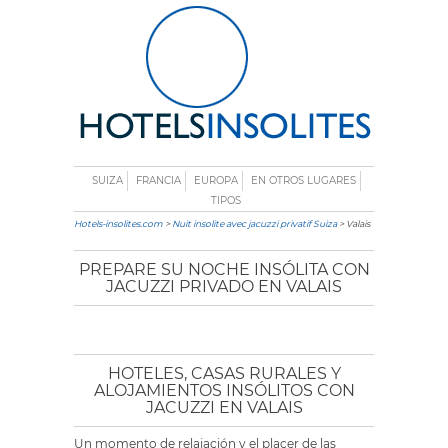
SUIZA
FRANCIA
EUROPA
EN OTROS LUGARES
TIPOS
Hotels-insolites.com
>
Nuit insolite avec jacuzzi privatif Suiza
> Valais
PREPARE SU NOCHE INSÓLITA CON
JACUZZI PRIVADO EN VALAIS
HOTELES, CASAS RURALES Y
ALOJAMIENTOS INSÓLITOS CON
JACUZZI EN VALAIS
Un momento de relajación y el placer de las