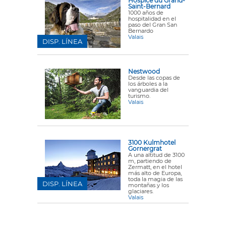
Hospice du Grand-
Saint-Bernard
1000 años de
hospitalidad en el
paso del Gran San
Bernardo
Valais
DISP. LÍNEA
Nestwood
Desde las copas de
los árboles a la
vanguardia del
turismo.
Valais
3100 Kulmhotel
Gornergrat
A una altitud de 3100
m, partiendo de
Zermatt, en el hotel
más alto de Europa,
toda la magia de las
DISP. LÍNEA
montañas y los
glaciares.
Valais