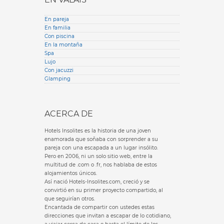
En pareja
En familia
Con piscina
En la montaña
Spa
Lujo
Con jacuzzi
Glamping
ACERCA DE
Hotels Insolites es la historia de una joven
enamorada que soñaba con sorprender a su
pareja con una escapada a un lugar insólito.
Pero en 2006, ni un solo sitio web, entre la
multitud de .com o .fr, nos hablaba de estos
alojamientos únicos.
Así nació Hotels-Insolites.com, creció y se
convirtió en su primer proyecto compartido, al
que seguirían otros.
Encantada de compartir con ustedes estas
direcciones que invitan a escapar de lo cotidiano,