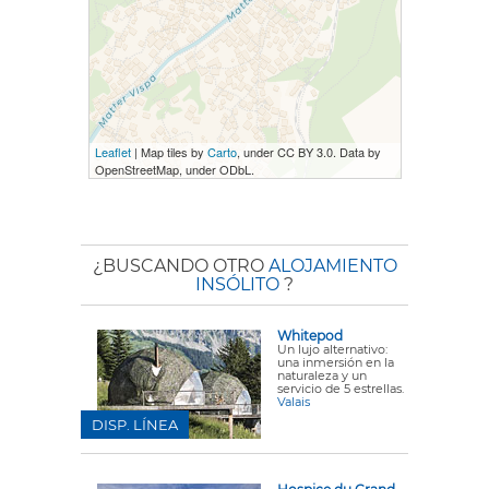
Leaflet
| Map tiles by
Carto
, under CC BY 3.0. Data by
OpenStreetMap, under ODbL.
¿BUSCANDO OTRO
ALOJAMIENTO
INSÓLITO
?
Whitepod
Un lujo alternativo:
una inmersión en la
naturaleza y un
servicio de 5 estrellas.
Valais
DISP. LÍNEA