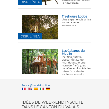
DISP. LÍNEA
la naturaleza.
Treehouse Lodge
Una experiencia única
sobre la selva
amazónica.
DISP. LÍNEA
Les Cabanes du
Moulin
Por una noche,
desconéctate del
mundo a solo una
hora de París: ¡tres
cabañas en los árboles
ultra cómodas te
están esperando!
Versione it
Suivre @HotelsInsolites
English version
IDÉES DE WEEK-END INSOLITE
DANS LE CANTON DU VALAIS