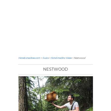
Hotels-insolites.com
>
Suiza
>
Hotel insólito Valais
> Nestwood
NESTWOOD