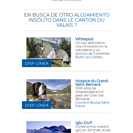
EN BUSCA DE OTRO
ALOJAMIENTO
INSÓLITO DANS LE CANTON DU
VALAIS
?
Whitepod
Un lujo alternativo:
una inmersión en la
naturaleza y un
servicio de 5 estrellas.
Bulle Les Giettes
DISP. LÍNEA
Hospice du Grand-
Saint-Bernard
1000 años de
hospitalidad en el
paso del Gran San
Bernardo
Couvent Bourg-Saint-
DISP. LÍNEA
Pierre
Iglu-Dorf
Construimos nuestro
iglú en Zermatt, al pie