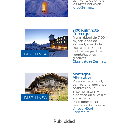
del Monte Cervino en
los Alpes del Valais.
Igloo Zermatt
3100 Kulmhotel
Gornergrat
A una altitud de 3100
m, partiendo de
Zermatt, en el hotel
más alto de Europa,
toda la magia de las
DISP. LÍNEA
montañas y los
glaciares.
Observatoire Zermatt
Montagne
Alternative
Volver a lo esencial,
compartir emociones
positivas en un
entorno natural y
auténtico en el Valais:
DISP. LÍNEA
entre lujo y
tradiciones en el
caserío de Commeire
Village Hôtel
Commeire
Publicidad