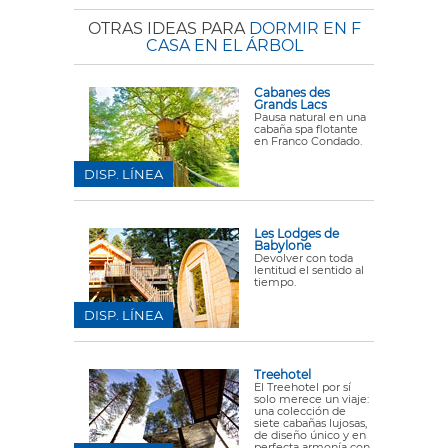
OTRAS IDEAS PARA
DORMIR EN F
CASA EN EL ÁRBOL
Cabanes des
Grands Lacs
Pausa natural en una
cabaña spa flotante
en Franco Condado.
DISP. LÍNEA
Les Lodges de
Babylone
Devolver con toda
lentitud el sentido al
tiempo.
DISP. LÍNEA
Treehotel
El Treehotel por sí
solo merece un viaje:
una colección de
siete cabañas lujosas,
de diseño único y en
perfecta armonía con