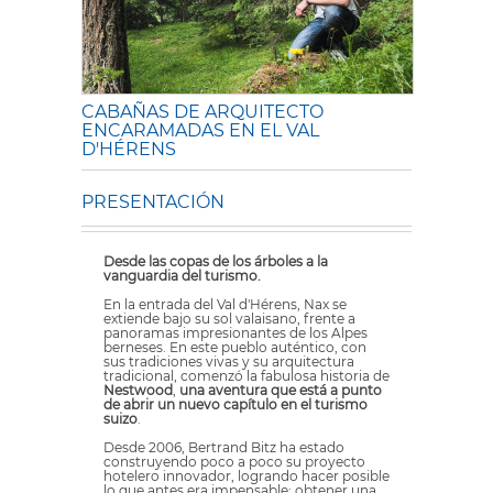
CABAÑAS DE ARQUITECTO
ENCARAMADAS EN EL VAL
D'HÉRENS
PRESENTACIÓN
Desde las copas de los árboles a la
vanguardia del turismo.
En la entrada del Val d'Hérens, Nax se
extiende bajo su sol valaisano, frente a
panoramas impresionantes de los Alpes
berneses. En este pueblo auténtico, con
sus tradiciones vivas y su arquitectura
tradicional, comenzó la fabulosa historia de
Nestwood
,
una aventura que está a punto
de abrir un nuevo capítulo en el turismo
suizo
.
Desde 2006, Bertrand Bitz ha estado
construyendo poco a poco su proyecto
hotelero innovador, logrando hacer posible
lo que antes era impensable: obtener una