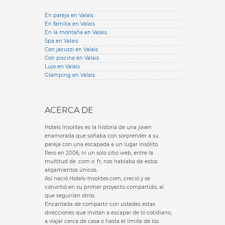
En pareja en Valais
En familia en Valais
En la montaña en Valais
Spa en Valais
Con jacuzzi en Valais
Con piscina en Valais
Lujo en Valais
Glamping en Valais
ACERCA DE
Hotels Insolites es la historia de una joven
enamorada que soñaba con sorprender a su
pareja con una escapada a un lugar insólito.
Pero en 2006, ni un solo sitio web, entre la
multitud de .com o .fr, nos hablaba de estos
alojamientos únicos.
Así nació Hotels-Insolites.com, creció y se
convirtió en su primer proyecto compartido, al
que seguirían otros.
Encantada de compartir con ustedes estas
direcciones que invitan a escapar de lo cotidiano,
a viajar cerca de casa o hasta el límite de los