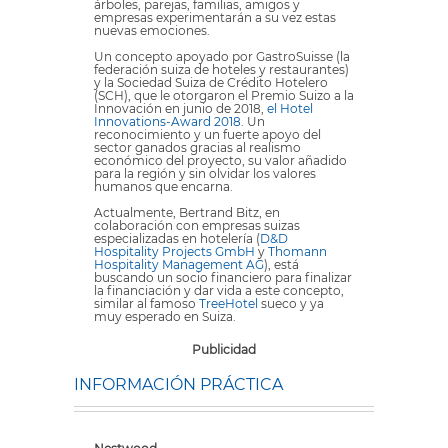
árboles, parejas, familias, amigos y
empresas experimentarán a su vez estas
nuevas emociones.
Un concepto apoyado por GastroSuisse (la
federación suiza de hoteles y restaurantes)
y la Sociedad Suiza de Crédito Hotelero
(SCH), que le otorgaron el Premio Suizo a la
Innovación en junio de 2018,
el Hotel
Innovations-Award 2018
. Un
reconocimiento y un fuerte apoyo del
sector ganados gracias al realismo
económico del proyecto, su valor añadido
para la región y sin olvidar los valores
humanos que encarna.
Actualmente, Bertrand Bitz, en
colaboración con empresas suizas
especializadas en hotelería (
D&D
Hospitality Projects GmbH
y
Thomann
Hospitality Management AG
), está
buscando un socio financiero para finalizar
la financiación y dar vida a este concepto,
similar al famoso
TreeHotel
sueco y ya
muy esperado en Suiza.
Publicidad
INFORMACIÓN PRÁCTICA