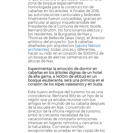
zona de bosque especialmente
homologada para la construcción de
cabañas en los árboles. A finales de 2016,
las autorizaciones cantonales y federales
finalmente fueron concedidas, gracias en
particular al apoyo inquebrantable del
Presidente de la Comuna de Mont-Noble,
Bernard Bruttin, los funcionarios electos y
los residentes, la Burguesía de Nax y
Thomas de Belleville (alias Darp), el director
artístico del proyecto. Sus 8 cabañas
diseñadas por arquitectos (
savioz fabrizzi
architectes
), todas únicas y diferentes,
harán su nido en el corazón de 5000m2 de
un bosque de alerces centenarios en las
alturas de Nax.
Experimentar la emoción de dormir en
cabañas en los árboles dignas de un hotel
de alta gama, a 1400m de altitud en un
bosque exuberante, será una primicia en el
corazón de los Alpes valaisanos y en Suiza
.
Este nuevo enfoque del turismo no es una
coincidencia. Bertrand Bitz es un hijo de la
región que ya amaba reunirse con sus
amigos en el mundo de su cabaña después
de la escuela en Nax. Convertido en
director de la oficina regional de turismo,
sintió la creciente necesidad de los
vacacionistas de compartir emociones
intensas en lugares remotos y cercanos a
la naturaleza. Con estas noches
excepcionales acunadas en las copas de los