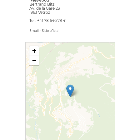
Nestwood
Bertrand Bitz
Av. de la Gare 23
1963 Vétroz
Tel : +41 78 646 79 41
Email
-
Sitio oficial
+
−