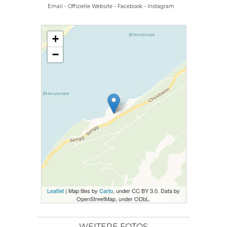
Email
-
Offizielle Website
-
Facebook
-
Instagram
+
−
Leaflet
| Map tiles by
Carto
, under CC BY 3.0. Data by
OpenStreetMap, under ODbL.
WEITERE FOTOS