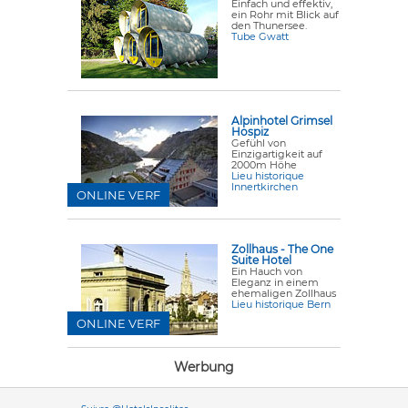
Einfach und effektiv,
ein Rohr mit Blick auf
den Thunersee.
Tube Gwatt
Alpinhotel Grimsel
Hospiz
Gefühl von
Einzigartigkeit auf
2000m Höhe
Lieu historique
Innertkirchen
ONLINE VERF
Zollhaus - The One
Suite Hotel
Ein Hauch von
Eleganz in einem
ehemaligen Zollhaus
Lieu historique Bern
ONLINE VERF
Werbung
Versione it