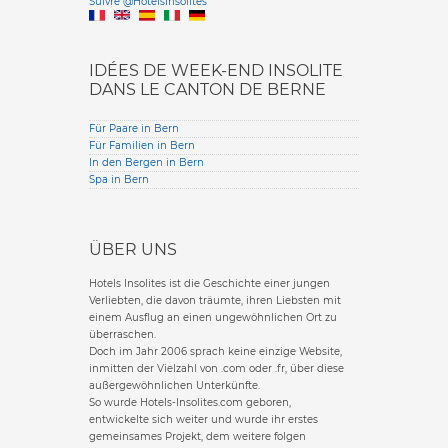
Suivre @HotelsInsolites
English version
IDÉES DE WEEK-END INSOLITE
DANS LE CANTON DE BERNE
Für Paare in Bern
Für Familien in Bern
In den Bergen in Bern
Spa in Bern
ÜBER UNS
Hotels Insolites ist die Geschichte einer jungen
Verliebten, die davon träumte, ihren Liebsten mit
einem Ausflug an einen ungewöhnlichen Ort zu
überraschen.
Doch im Jahr 2006 sprach keine einzige Website,
inmitten der Vielzahl von .com oder .fr, über diese
außergewöhnlichen Unterkünfte.
So wurde Hotels-Insolites.com geboren,
entwickelte sich weiter und wurde ihr erstes
gemeinsames Projekt, dem weitere folgen