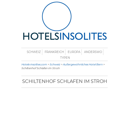
SCHWEIZ
FRANKREICH
EUROPA
ANDERSWO
TYPEN
Hotels-insolites.com
>
Schweiz
>
Außergewöhnliches Hotel Bern
>
Schiltenhof Schlafen im Stroh
SCHILTENHOF SCHLAFEN IM STROH