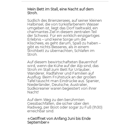
Mein Bett im Stall, eine Nacht auf dem
Stroh.
Südlich des Brienzersees, auf seiner kleinen
Halbinsel, die von türkisfarbenem Wasser
umgeben ist, liegt das Dorf Iseltwald, ein
charmantes Ziel in diesem zentralen Teil
der Schweiz. Für ein wirklich einzigartiges
Erlebnis – und keine Sorge um die
Klischees, es geht darum, Spaß zu haben –
gibt es nichts Besseres, als in einem
Strohbett zu übernachten,
Schlafen im
Stroh
.
Auf diesem bewirtschafteten Bauernhof
wird, wenn die Kühe auf der Alp sind, das
Stroh im Stall zum Bett für Urlauber,
Wanderer, Radfahrer und Familien auf
Ausflug. Beim Frühstück an der großen
Tafel tauscht man Eindrücke aus. Spanier,
Niederländer, Deutsche, Australier,
Südkoreaner waren begeistert von ihrer
Nacht!
Auf dem Weg zu den berühmten
Giessbachfällen, die sicher über den
Radweg, per Boot oder sogar zu Fuß (1h30)
erreichbar sind.
✯
Geöffnet von Anfang Juni bis Ende
September
✯