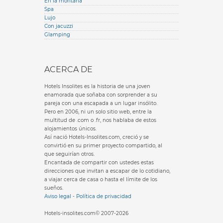
En la montaña
Spa
Lujo
Con jacuzzi
Glamping
ACERCA DE
Hotels Insolites es la historia de una joven
enamorada que soñaba con sorprender a su
pareja con una escapada a un lugar insólito.
Pero en 2006, ni un solo sitio web, entre la
multitud de .com o .fr, nos hablaba de estos
alojamientos únicos.
Así nació Hotels-Insolites.com, creció y se
convirtió en su primer proyecto compartido, al
que seguirían otros.
Encantada de compartir con ustedes estas
direcciones que invitan a escapar de lo cotidiano,
a viajar cerca de casa o hasta el límite de los
sueños.
Aviso legal
-
Política de privacidad
Hotels-insolites.com© 2007-2026