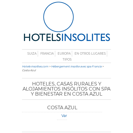
SUIZA
FRANCIA
EUROPA
EN OTROS LUGARES
TIPOS
Hotels-insolites.com
>
Hébergement insolite avec spa Francia
>
Costa Azul
HOTELES, CASAS RURALES Y
ALOJAMIENTOS INSÓLITOS CON SPA
Y BIENESTAR EN COSTA AZUL
COSTA AZUL
Var