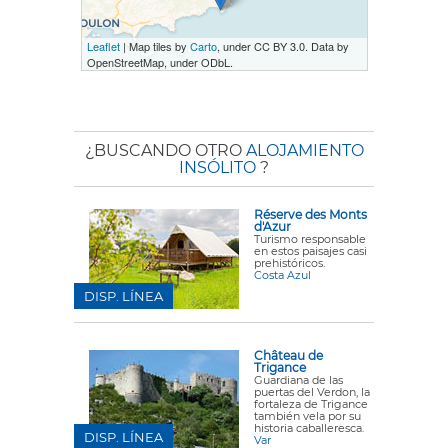
Leaflet
| Map tiles by
Carto
, under CC BY 3.0. Data by
OpenStreetMap, under ODbL.
¿BUSCANDO OTRO
ALOJAMIENTO
INSÓLITO
?
Réserve des Monts
d'Azur
Turismo responsable
en estos paisajes casi
prehistóricos.
Costa Azul
DISP. LÍNEA
Château de
Trigance
Guardiana de las
puertas del Verdon, la
fortaleza de Trigance
también vela por su
historia caballeresca.
DISP. LÍNEA
Var