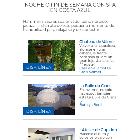
NOCHE O FIN DE SEMANA CON SPA
EN COSTA AZUL
Hammam, sauna, spa privado, baño nórdico,
jacuzzi, ... disfrute de este pequeño momento de
tranquilidad para relajarse y desconectar.
Chateau de Valmer
Volver a la naturaleza,
alojarse en una
cabaña, le tienta…
pero solo quiere un
gran lujo. ¡La cabaña
4* existe!
DISP. LÍNEA
Casa en el árbol La
Croix Valmer
La Bulle du Cians
En invierno, no solo
hay esquí, también
está La Bulle du Cians
ツ
Burbuja Beuil
DISP. LÍNEA
L'Atelier de Cupidon
Hacerse el duro y
volverse pícaro con