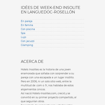
IDÉES DE WEEK-END INSOLITE
EN LANGUEDOC-ROSELLÓN
En pareja
En familia
Con piscina
Spa
Lujo
Con jacuzzi
Glamping
ACERCA DE
Hotels Insolites es la historia de una joven
enamorada que soñaba con sorprender a su
pareja con una escapada a un lugar insólito.
Pero en 2006, ni un solo sitio web, entre la
multitud de .com o .fr, nos hablaba de estos
alojamientos únicos.
Así nació Hotels-Insolites.com, creció y se
convirtió en su primer proyecto compartido, al
que seguirían otros.