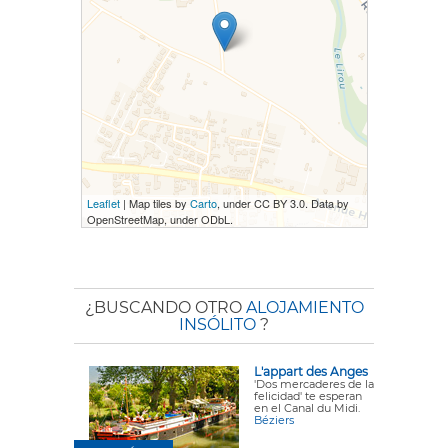
Leaflet
| Map tiles by
Carto
, under CC BY 3.0. Data by
OpenStreetMap, under ODbL.
¿BUSCANDO OTRO
ALOJAMIENTO
INSÓLITO
?
L'appart des Anges
'Dos mercaderes de la
felicidad' te esperan
en el Canal du Midi.
Béziers