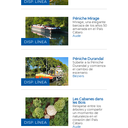
DISP. LÍNEA
Péniche Mirage
Mirage, una elegante
barcaza de los años 50
amarrada en el País
Cátaro.
Aude
DISP. LÍNEA
Péniche Durandal
Súbete a la Péniche
Durandal y comienza
el cambio de
escenario.
Béziers
DISP. LÍNEA
Les Cabanes dans
les Bois
Relajarse entre los
árboles y compartir
un momento de
naturaleza en el
corazón del País
DISP. LÍNEA
Cátaro.
Aude