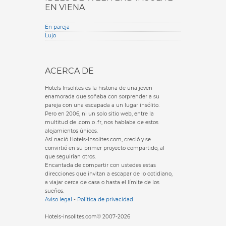
EN VIENA
En pareja
Lujo
ACERCA DE
Hotels Insolites es la historia de una joven
enamorada que soñaba con sorprender a su
pareja con una escapada a un lugar insólito.
Pero en 2006, ni un solo sitio web, entre la
multitud de .com o .fr, nos hablaba de estos
alojamientos únicos.
Así nació Hotels-Insolites.com, creció y se
convirtió en su primer proyecto compartido, al
que seguirían otros.
Encantada de compartir con ustedes estas
direcciones que invitan a escapar de lo cotidiano,
a viajar cerca de casa o hasta el límite de los
sueños.
Aviso legal
-
Política de privacidad
Hotels-insolites.com© 2007-2026