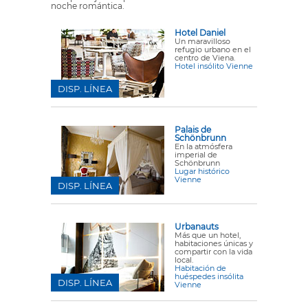
noche romántica.
Hotel Daniel
Un maravilloso
refugio urbano en el
centro de Viena.
Hotel insólito Vienne
DISP. LÍNEA
Palais de
Schönbrunn
En la atmósfera
imperial de
Schönbrunn
Lugar histórico
Vienne
DISP. LÍNEA
Urbanauts
Más que un hotel,
habitaciones únicas y
compartir con la vida
local.
Habitación de
huéspedes insólita
DISP. LÍNEA
Vienne