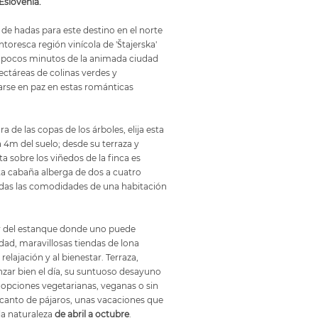
Eslovenia.
e hadas para este destino en el norte
ntoresca región vinícola de 'Štajerska'
 A pocos minutos de la animada ciudad
ectáreas de colinas verdes y
arse en paz en estas románticas
ura de las copas de los árboles, elija esta
4m del suelo; desde su terraza y
sta sobre los viñedos de la finca es
ta cabaña alberga de dos a cuatro
odas las comodidades de una habitación
or del estanque donde uno puede
idad, maravillosas tiendas de lona
 relajación y al bienestar. Terraza,
nzar bien el día, su suntuoso desayuno
 opciones vegetarianas, veganas o sin
y canto de pájaros, unas vacaciones que
la naturaleza
de abril a octubre
.