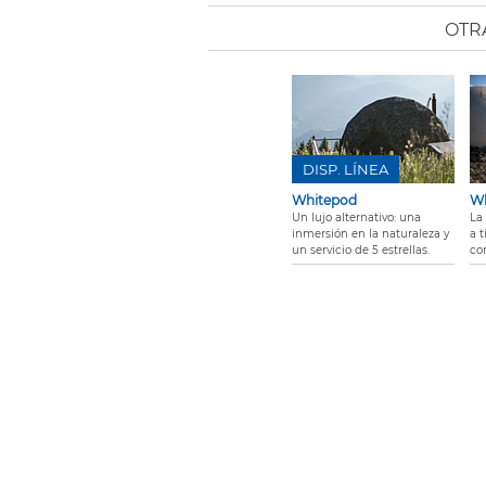
OTR
DISP. LÍNEA
Whitepod
Wh
Un lujo alternativo: una
La
inmersión en la naturaleza y
a t
un servicio de 5 estrellas.
co