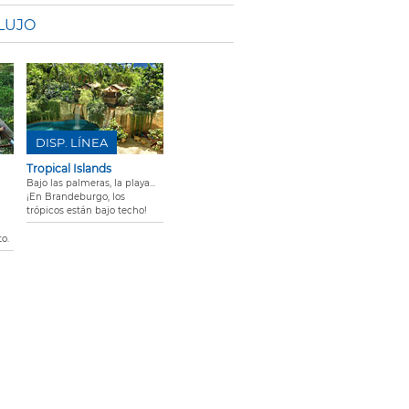
 LUJO
DISP. LÍNEA
Tropical Islands
Bajo las palmeras, la playa...
¡En Brandeburgo, los
trópicos están bajo techo!
to.