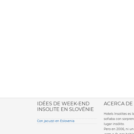
ione italiana
IDÉES DE WEEK-END
ACERCA DE
INSOLITE EN SLOVÉNIE
Hotels Insolites es
soñaba con sorpren
Con jacuzzi en Eslovenia
lugar insólito.
Pero en 2006, ni un 