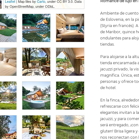
Romance de lujo en 
Leaflet
| Map tiles by
Carto
, under CC BY 3.0. Data
by OpenStreetMap, under ODbL.
Ambiente de cuento d
de Eslovenia, en la pi
(Styria en francés).
de Maribor, quince h
ondulantes para aloj
tiendas.
Para alojarse a la alt
tienda encaramada a 
jacuzzi privado, la vi
magnífica. Única, es
personas y ofrece t
de hotel.
En la finca, alreded
refrescarse con felic
elegantes invitan a la
jacuzzi, y para come
será entregado, ¡con
gluten! Brisa ligera 
nos reconectan con 