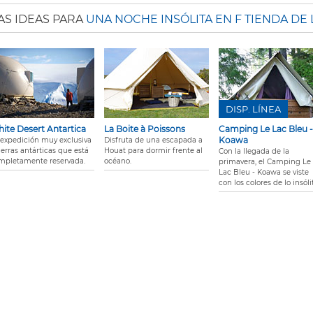
AS IDEAS PARA
UNA NOCHE INSÓLITA EN F TIENDA DE
DISP. LÍNEA
ite Desert Antartica
La Boite à Poissons
Camping Le Lac Bleu -
Koawa
 expedición muy exclusiva
Disfruta de una escapada a
ierras antárticas que está
Houat para dormir frente al
Con la llegada de la
mpletamente reservada.
océano.
primavera, el Camping Le
Lac Bleu - Koawa se viste
con los colores de lo insóli