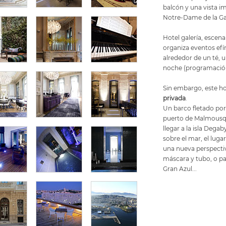
balcón y una vista i
Notre-Dame de la Ga
Hotel galería, escena
organiza eventos ef
alrededor de un té, 
noche (programaci
Sin embargo, este ho
privada
.
Un barco fletado por e
puerto de Malmousqu
llegar a la isla Dega
sobre el mar, el luga
una nueva perspectiv
máscara y tubo, o par
Gran Azul...