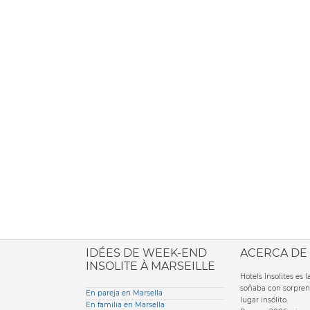
ione italiana
IDÉES DE WEEK-END
ACERCA DE
INSOLITE À MARSEILLE
Hotels Insolites es
soñaba con sorpren
En pareja en Marsella
lugar insólito.
En familia en Marsella