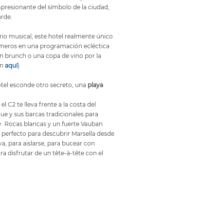
mpresionante del símbolo de la ciudad,
rde.
rio musical, este hotel realmente único
ímeros en una programación ecléctica
un brunch o una copa de vino por la
ón
aquí
)
tel esconde otro secreto, una
playa
l C2 te lleva frente a la costa del
e y sus barcas tradicionales para
by. Rocas blancas y un fuerte Vauban
r perfecto para descubrir Marsella desde
a, para aislarse, para bucear con
a disfrutar de un tête-à-tête con el