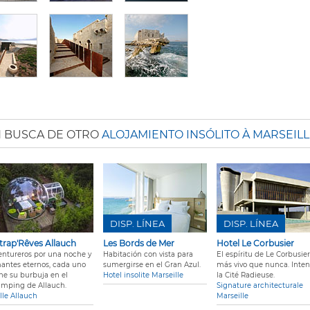
 BUSCA DE OTRO
ALOJAMIENTO INSÓLITO À MARSEILL
DISP. LÍNEA
DISP. LÍNEA
trap'Rêves Allauch
Les Bords de Mer
Hotel Le Corbusier
entureros por una noche y
Habitación con vista para
El espíritu de Le Corbusier
antes eternos, cada uno
sumergirse en el Gran Azul.
más vivo que nunca. Inten
ene su burbuja en el
Hotel insolite Marseille
la Cité Radieuse.
amping de Allauch.
Signature architecturale
lle Allauch
Marseille