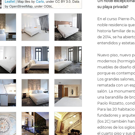
Un hotel excepcional
Leaflet
| Map tiles by
Carto
, under CC BY 3.0. Data
by OpenStreetMap, under ODbL.
su playa privada?
En el curso Pierre-P
noble residencia que d
historia familiar de 
de 2014, se ha abiert
entendidos y estetas
Nuevo piso, nuevo pat
modernos (hormigón, 
muebles de diseño de
porque es contempo
Los grandes salones,
rematada con un espe
salón. La monumenta
una barandilla de br
Paolo Rizzatto, condu
Para las 20 habitaci
fundadores y arquite
(los 2C) también han
editores de los sigl
el cuarto piso y sus