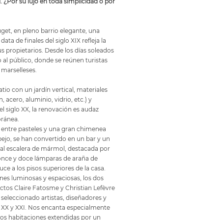
. ¿Por su lujo en toda simplicidad o por
uget, en pleno barrio elegante, una
ata de finales del siglo XIX refleja la
sus propietarios. Desde los días soleados
o al público, donde se reúnen turistas
 marselleses.
io con un jardín vertical, materiales
acero, aluminio, vidrio, etc.) y
l siglo XX, la renovación es audaz
ránea.
 entre pasteles y una gran chimenea
jo, se han convertido en un bar y un
l escalera de mármol, destacada por
once y doce lámparas de araña de
ce a los pisos superiores de la casa.
ones luminosas y espaciosas, los dos
ctos Claire Fatosme y Christian Lefèvre
 seleccionado artistas, diseñadores y
os XX y XXI. Nos encanta especialmente
 dos habitaciones extendidas por un