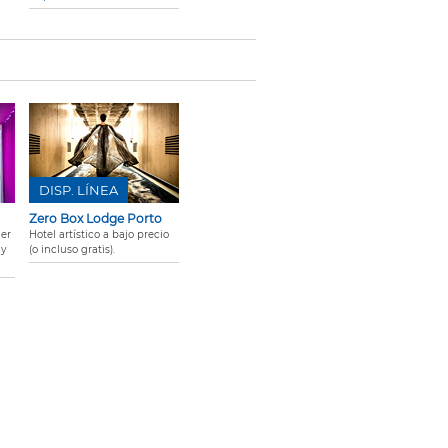
DISP. LÍNEA
Zero Box Lodge Porto
1er
Hotel artístico a bajo precio
 y
(o incluso gratis).