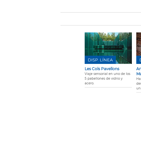
DISP. LÍNEA
Les Cols Pavellons
Ar
Ma
Viaje sensorial en uno de los
5 pabellones de vidrio y
Ha
acero.
de
un