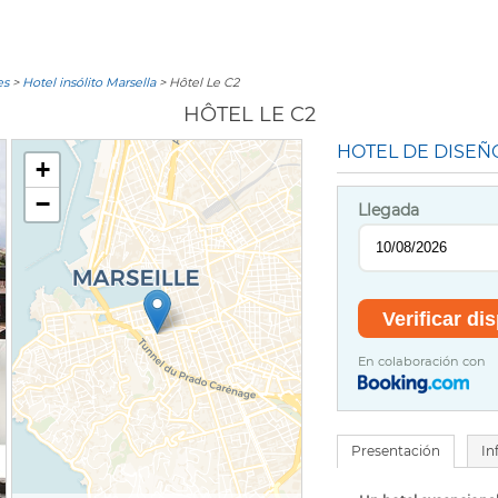
es
>
Hotel insólito Marsella
> Hôtel Le C2
HÔTEL LE C2
HOTEL DE DISEÑ
+
−
Llegada
En colaboración con
Presentación
In