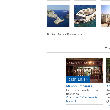
Photos : Source Booking.com
EN
DISP. LÍNEA
Maison Empereur
At
Una noche insólita... en la
Av
trastienda.
am
Chambre d'hôtes insolite
ti
Marseille
gl
Bu