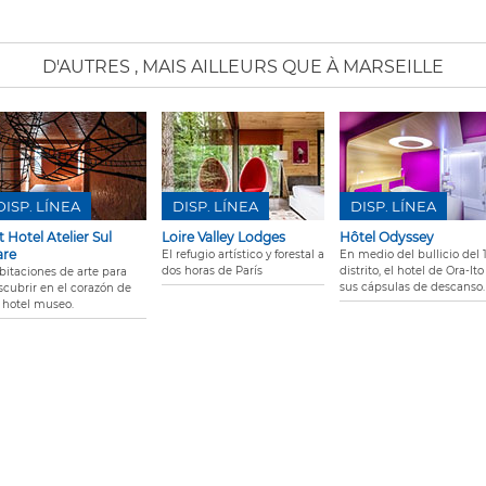
D'AUTRES
, MAIS AILLEURS QUE À MARSEILLE
DISP. LÍNEA
DISP. LÍNEA
DISP. LÍNEA
t Hotel Atelier Sul
Loire Valley Lodges
Hôtel Odyssey
re
El refugio artístico y forestal a
En medio del bullicio del 
dos horas de París
distrito, el hotel de Ora-Ito
bitaciones de arte para
sus cápsulas de descanso.
scubrir en el corazón de
 hotel museo.