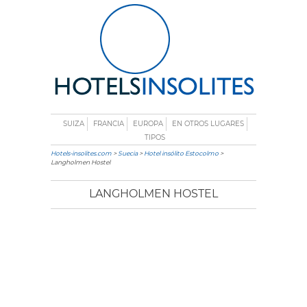
SUIZA
FRANCIA
EUROPA
EN OTROS LUGARES
TIPOS
Hotels-insolites.com
>
Suecia
>
Hotel insólito Estocolmo
>
Langholmen Hostel
LANGHOLMEN HOSTEL