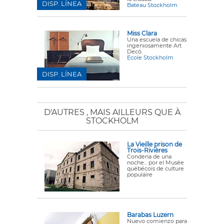
DISP. LÍNEA
Bateau Stockholm
Miss Clara
Una escuela de chicas
ingeniosamente Art
Decó.
Ecole Stockholm
DISP. LÍNEA
D'AUTRES
, MAIS AILLEURS QUE À
STOCKHOLM
La Vieille prison de
Trois-Rivières
Condena de una
noche... por el Musée
québécois de culture
populaire
Barabas Luzern
Nuevo comienzo para