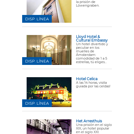
la prisión de
Löwengraben.
DISP. LÍNEA
Lloyd Hotel &
Cultural Embassy
Un hotel divertido y
peculiar en los
muelles de
Ámsterdam:
comodidad de 1 a 5
DISP. LÍNEA
estrellas, tú eliges...
Hotel Celica
A las 14 horas, visita
guiada por las celdas!
DISP. LÍNEA
Het Arresthuis
Una prisión en el siglo
XIX, un hotel popular
en el siglo XXI.