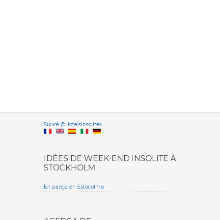
Versione it
Suivre @HotelsInsolites
English version
IDÉES DE WEEK-END INSOLITE À
STOCKHOLM
En pareja en Estocolmo