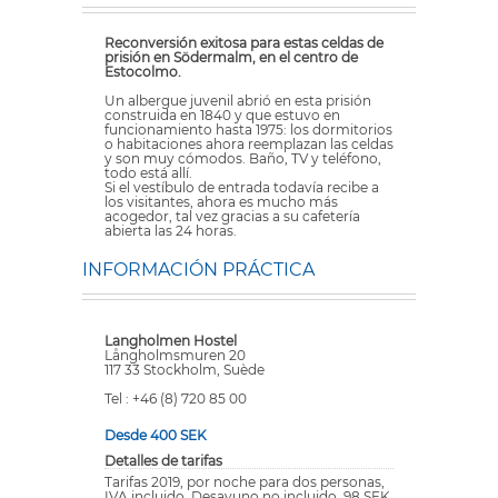
Reconversión exitosa para estas celdas de
prisión en Södermalm, en el centro de
Estocolmo.
Un albergue juvenil abrió en esta prisión
construida en 1840 y que estuvo en
funcionamiento hasta 1975: los dormitorios
o habitaciones ahora reemplazan las celdas
y son muy cómodos. Baño, TV y teléfono,
todo está allí.
Si el vestíbulo de entrada todavía recibe a
los visitantes, ahora es mucho más
acogedor, tal vez gracias a su cafetería
abierta las 24 horas.
INFORMACIÓN PRÁCTICA
Langholmen Hostel
Långholmsmuren 20
117 33 Stockholm, Suède
Tel : +46 (8) 720 85 00
Desde 400 SEK
Detalles de tarifas
Tarifas 2019, por noche para dos personas,
IVA incluido. Desayuno no incluido, 98 SEK