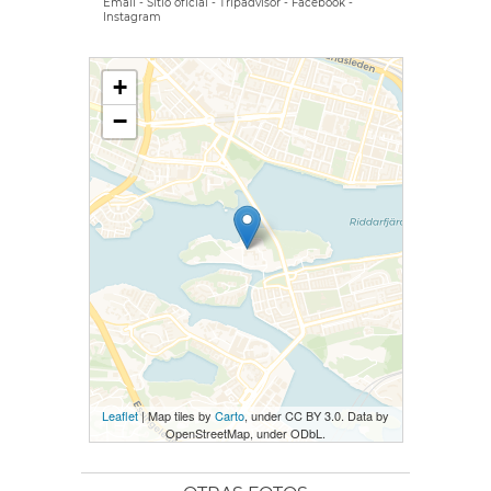
Email
-
Sitio oficial
-
Tripadvisor
-
Facebook
-
Instagram
+
−
Leaflet
| Map tiles by
Carto
, under CC BY 3.0. Data by
OpenStreetMap, under ODbL.