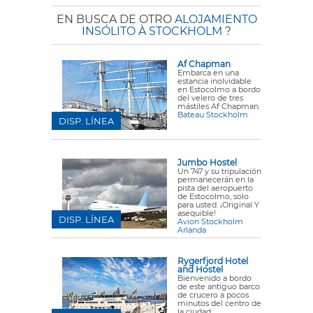
EN BUSCA DE OTRO
ALOJAMIENTO
INSÓLITO À STOCKHOLM
?
Af Chapman
Embarca en una
estancia inolvidable
en Estocolmo a bordo
del velero de tres
mástiles Af Chapman.
Bateau Stockholm
DISP. LÍNEA
Jumbo Hostel
Un 747 y su tripulación
permanecerán en la
pista del aeropuerto
de Estocolmo, solo
para usted. ¡Original Y
asequible!
DISP. LÍNEA
Avion Stockholm
Arlanda
Rygerfjord Hotel
and Hostel
Bienvenido a bordo
de este antiguo barco
de crucero a pocos
minutos del centro de
la ciudad.