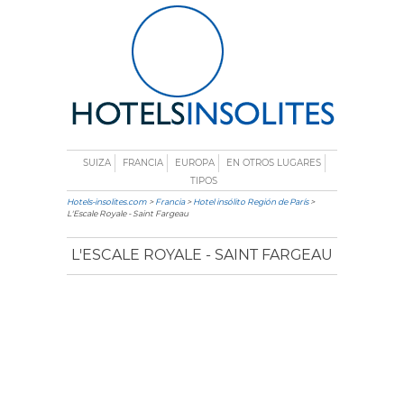
SUIZA
FRANCIA
EUROPA
EN OTROS LUGARES
TIPOS
Hotels-insolites.com
>
Francia
>
Hotel insólito Región de París
>
L'Escale Royale - Saint Fargeau
L'ESCALE ROYALE - SAINT FARGEAU