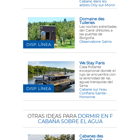
Cabane dans les
arbres Orly-sur-Morin
Domaine des
Tuileries
Las noches estrelladas
del Carré d'étoiles a
las puertas de
Borgoña.
Observatoire Salins
DISP. LÍNEA
We Stay Paris
Casa flotante
excepcional donde el
lujo se encuentra con
la serenidad de las
aguas tranquilas del
Sena
DISP. LÍNEA
Cabane sur l'eau
Conflans-Sainte-
Honorine
OTRAS IDEAS PARA
DORMIR EN F
CABAÑA SOBRE EL AGUA
Cabanes des
Grands Lacs