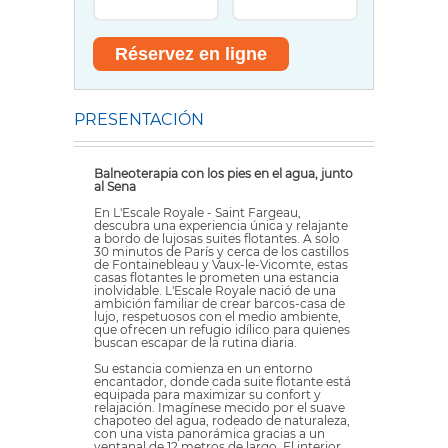
PRESENTACIÓN
Balneoterapia con los pies en el agua, junto
al Sena
En L'Escale Royale - Saint Fargeau,
descubra una experiencia única y relajante
a bordo de lujosas suites flotantes. A solo
30 minutos de París y cerca de los castillos
de Fontainebleau y Vaux-le-Vicomte, estas
casas flotantes le prometen una estancia
inolvidable. L'Escale Royale nació de una
ambición familiar de crear barcos-casa de
lujo, respetuosos con el medio ambiente,
que ofrecen un refugio idílico para quienes
buscan escapar de la rutina diaria.
Su estancia comienza en un entorno
encantador, donde cada suite flotante está
equipada para maximizar su confort y
relajación. Imagínese mecido por el suave
chapoteo del agua, rodeado de naturaleza,
con una vista panorámica gracias a un
ventanal de 12 metros de largo. El interior