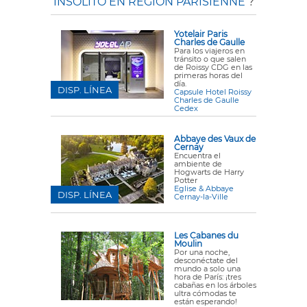
INSÓLITO EN RÉGION PARISIENNE
?
Yotelair Paris
Charles de Gaulle
Para los viajeros en
tránsito o que salen
de Roissy CDG en las
primeras horas del
día.
DISP. LÍNEA
Capsule Hotel Roissy
Charles de Gaulle
Cedex
Abbaye des Vaux de
Cernay
Encuentra el
ambiente de
Hogwarts de Harry
Potter
Eglise & Abbaye
DISP. LÍNEA
Cernay-la-Ville
Les Cabanes du
Moulin
Por una noche,
desconéctate del
mundo a solo una
hora de París: ¡tres
cabañas en los árboles
ultra cómodas te
están esperando!