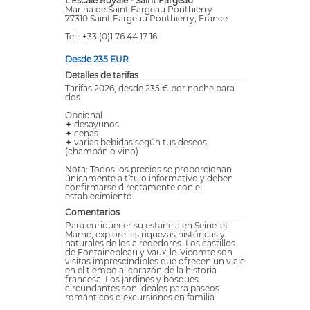
L'Escale Royale - Saint Fargeau
Marina de Saint Fargeau Ponthierry
77310 Saint Fargeau Ponthierry, France
Tel : +33 (0)1 76 44 17 16
Desde 235 EUR
Detalles de tarifas
Tarifas 2026, desde 235 € por noche para
dos
Opcional
✦ desayunos
✦ cenas
✦ varias bebidas según tus deseos
(champán o vino)
Nota: Todos los precios se proporcionan
únicamente a título informativo y deben
confirmarse directamente con el
establecimiento.
Comentarios
Para enriquecer su estancia en Seine-et-
Marne, explore las riquezas históricas y
naturales de los alrededores. Los castillos
de Fontainebleau y Vaux-le-Vicomte son
visitas imprescindibles que ofrecen un viaje
en el tiempo al corazón de la historia
francesa. Los jardines y bosques
circundantes son ideales para paseos
románticos o excursiones en familia.