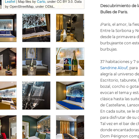
Leaflet
| Map tiles by
Carto
, under CC BY 3.0. Data
Descubrimiento de l
by OpenStreetMap, under ODbL.
Bulles de Paris.
¡París, el amor, la fi
Entre la Sorbona y N
desde la primavera d
burbujeante con este
burbujas.
37 habitaciones y 7 s
Sandrine Alouf
, para
alegría al universo 
Escritorio, taburete,
bozal, corcho o gotas
evocan el tema y est
clásica hasta las suit
de Castellane, Lanso
En cada suite, se le 
para disfrutar de su
Tal vez en el bar de 
donde encantadoras 
Dom Pérignon comple