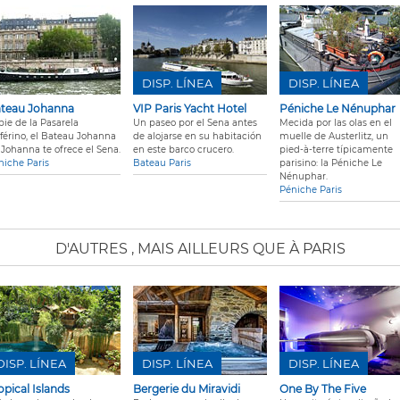
DISP. LÍNEA
DISP. LÍNEA
teau Johanna
VIP Paris Yacht Hotel
Péniche Le Nénuphar
pie de la Pasarela
Un paseo por el Sena antes
Mecida por las olas en el
lférino, el Bateau Johanna
de alojarse en su habitación
muelle de Austerlitz, un
 Johanna te ofrece el Sena.
en este barco crucero.
pied-à-terre típicamente
niche Paris
Bateau Paris
parisino: la Péniche Le
Nénuphar.
Péniche Paris
D'AUTRES
, MAIS AILLEURS QUE À PARIS
DISP. LÍNEA
DISP. LÍNEA
DISP. LÍNEA
opical Islands
Bergerie du Miravidi
One By The Five