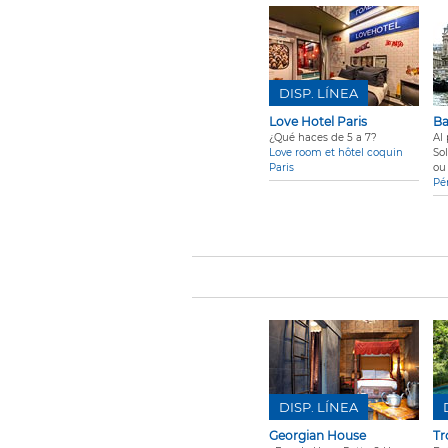
DISP. LÍNEA
Love Hotel Paris
Ba
¿Qué haces de 5 a 7?
Al 
Love room et hôtel coquin
So
Paris
ou
Pé
DISP. LÍNEA
Georgian House
Tr