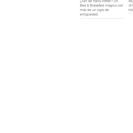
¿Fan de Harry Potter? Un
Baj
Bed & Breakfast mágico con
¡E
más de un siglo de
tr
antigüedad.