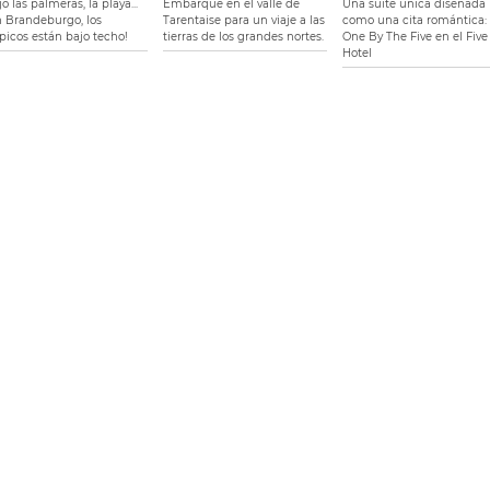
o las palmeras, la playa...
Embarque en el valle de
Una suite única diseñada
n Brandeburgo, los
Tarentaise para un viaje a las
como una cita romántica: 
ópicos están bajo techo!
tierras de los grandes nortes.
One By The Five en el Five
Hotel