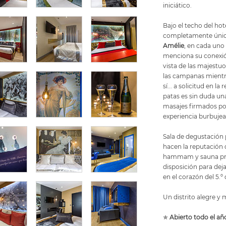
iniciático.
Bajo el techo del hot
completamente únic
Amélie
, en cada uno
menciona su conexió
vista de las majestu
las campanas mientr
sí... a solicitud en 
patas es sin duda una
masajes firmados por
experiencia burbujea
Sala de degustación 
hacen la reputación 
hammam y sauna priv
disposición para deja
en el corazón del 5.º d
Un distrito alegre 
✯
Abierto todo el añ