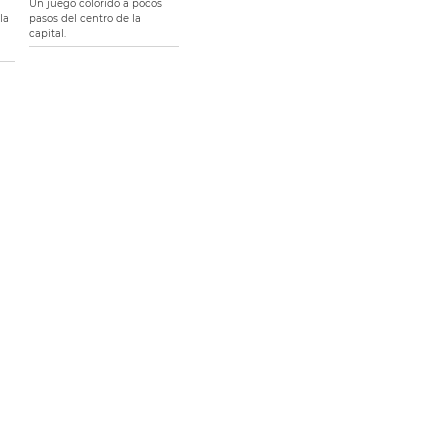
Un juego colorido a pocos
la
pasos del centro de la
capital.