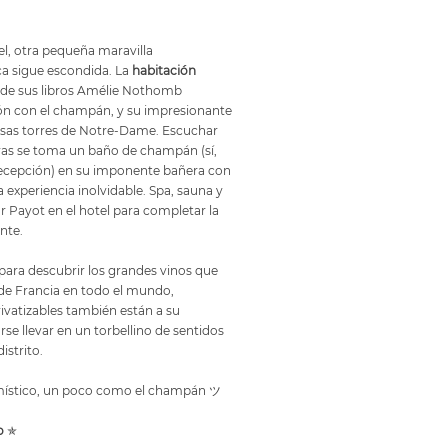
el, otra pequeña maravilla
a sigue escondida. La
habitación
 de sus libros Amélie Nothomb
n con el champán, y su impresionante
osas torres de Notre-Dame. Escuchar
as se toma un baño de champán (sí,
la recepción) en su imponente bañera con
 experiencia inolvidable. Spa, sauna y
 Payot en el hotel para completar la
nte.
para descubrir los grandes vinos que
de Francia en todo el mundo,
atizables también están a su
rse llevar en un torbellino de sentidos
istrito.
y místico, un poco como el champán ツ
o
✯