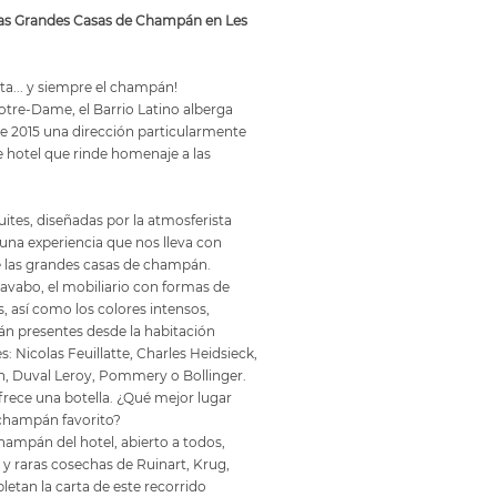
as Grandes Casas de Champán en Les
esta... y siempre el champán!
otre-Dame, el Barrio Latino alberga
e 2015 una dirección particularmente
 hotel que rinde homenaje a las
uites, diseñadas por la atmosferista
 una experiencia que nos lleva con
de las grandes casas de champán.
 lavabo, el mobiliario con formas de
, así como los colores intensos,
án presentes desde la habitación
es: Nicolas Feuillatte, Charles Heidsieck,
n, Duval Leroy, Pommery o Bollinger.
ofrece una botella. ¿Qué mejor lugar
 champán favorito?
champán del hotel, abierto a todos,
y raras cosechas de Ruinart, Krug,
tan la carta de este recorrido