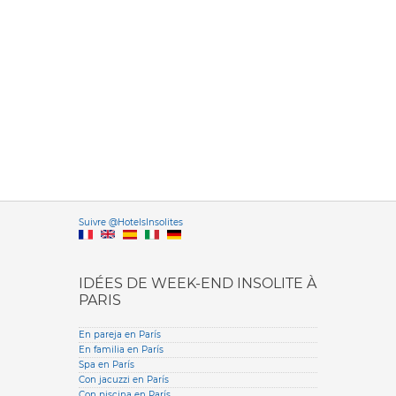
Versione it
Suivre @HotelsInsolites
English version
IDÉES DE WEEK-END INSOLITE À
PARIS
En pareja en París
En familia en París
Spa en París
Con jacuzzi en París
Con piscina en París