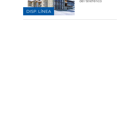
del teleférico
DISP. LÍNEA