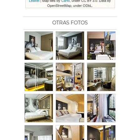
Leaflet
| Map tiles by
Carto
, under CC BY 3.0. Data by
OpenStreetMap, under ODbL.
OTRAS FOTOS