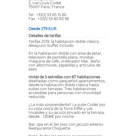
5, rue Louis Codet
75007 Paris, France
Tel : +33(1) 53 85 15 60
Fax : +33(1) 53 85 83 96
Desde 279 EUR
Detalles de tarifas
Tarifas 2019, la habitación doble clásica,
desayuno buffet incluido.
En la habitación doble con área de estar,
televisión de pantalla plana, minibar,
máquina de café, ordenador Mac. Baño
con albornoces, zapatillas y artículos de
aseo.
Hotel de 5 estrellas con 67 habitaciones
diseñadas como pequeños apartamentos,
desde la habitación doble clásica hasta
suites con terrazas. Tres habitaciones
accesibles para personas con movilidad
reducida.
¿La más sorprendente? La suite Codet por
su vista única de la Torre Eiffel y Les
Invalides y su jacuzzi privado en la terraza,
desde... 1358€ por noche.
Bar, spa en el 3er piso con jacuzzi exterior.
Restaurante Chiquette