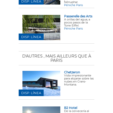
DISP. LÍNEA
Nénuphar.
Péniche Paris
Passerelle des Arts
A orillas del agua, a
pocos pasos de la
Torre Eiffel.
Péniche Paris
DISP. LÍNEA
D'AUTRES
, MAIS AILLEURS QUE À
PARIS
Chetzeron
Vista impresionante
para alojarse sobre las
nubes en Crans-
Montana.
DISP. LÍNEA
B2 Hotel
De la cervecería al