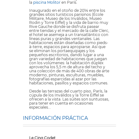
la
piscina Molitor
en París.
Inaugurado en el otoño de 2014 entre los
grandes sitios turísticos parisinos (École
Militaire, Museo de los Inválidos, Museo
Rodin y Torre Eiffel) y la vida de barrio muy
Rive Gauche donde se disfruta pasear
entre tiendas y el mercado de la calle Clerc,
el hotel se asemeja a un transatlántico con
líneas puras y grandes ventanales. Las
habitaciones están diseñadas como pieds-
à-terre, espacios para apropiarse. Así que
se eliminan los portaequipajes y los
pequeños escritorios, dando lugar a una
gran variedad de habitaciones que juegan
con los volúmenes: la habitación dúplex
aprovecha los 5,5 m de altura del techo y
una colección de más de 400 obras de arte
moderno, pinturas, esculturas, muebles,
fotografías esparcidas al azar por las
habitaciones, pasillos y espacios comunes.
Desde las terrazas del cuarto piso, París, la
cúpula de los Inválidos y la Torre Eiffel se
ofrecen a la vista. Las suites son suntuosas,
para tener en cuenta en ocasiones
especiales...
INFORMACIÓN PRÁCTICA
Le Cinq Codet