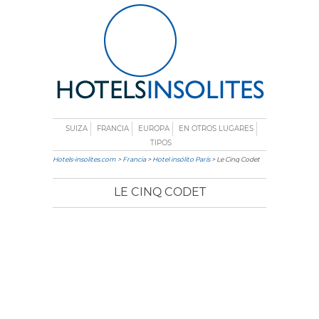
SUIZA
FRANCIA
EUROPA
EN OTROS LUGARES
TIPOS
Hotels-insolites.com
>
Francia
>
Hotel insólito París
> Le Cinq Codet
LE CINQ CODET