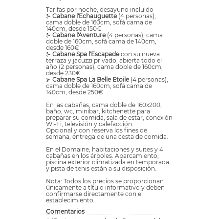
Tarifas por noche, desayuno incluido
⊱
Cabane l'Echauguette
(4 personas),
cama doble de 160cm, sofá cama de
140cm, desde 150€
⊱
Cabane l'Aventure
(4 personas), cama
doble de 160cm, sofá cama de 140cm,
desde 160€
⊱
Cabane Spa l'Escapade
con su nueva
terraza y jacuzzi privado, abierta todo el
año (2 personas), cama doble de 160cm,
desde 230€
⊱
Cabane Spa La Belle Etoile
(4 personas),
cama doble de 160cm, sofá cama de
140cm, desde 250€
En las cabañas, cama doble de 160x200,
baño, wc, minibar, kitchenette para
preparar su comida, sala de estar, conexión
Wi-Fi, televisión y calefacción.
Opcional y con reserva los fines de
semana, entrega de una cesta de comida.
En el Domaine, habitaciones y suites y 4
cabañas en los árboles. Aparcamiento,
piscina exterior climatizada en temporada
y pista de tenis están a su disposición.
Nota: Todos los precios se proporcionan
únicamente a título informativo y deben
confirmarse directamente con el
establecimiento.
Comentarios