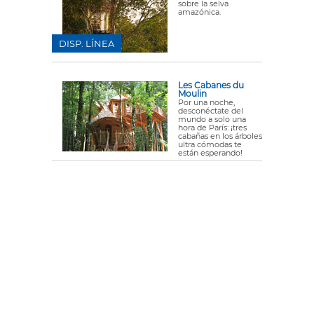
sobre la selva
amazónica.
DISP. LÍNEA
Les Cabanes du
Moulin
Por una noche,
desconéctate del
mundo a solo una
hora de París: ¡tres
cabañas en los árboles
ultra cómodas te
están esperando!