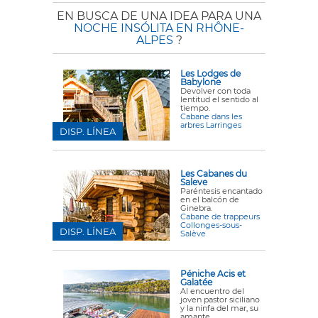
EN BUSCA DE UNA IDEA PARA UNA
NOCHE INSÓLITA EN RHÔNE-
ALPES
?
Les Lodges de
Babylone
Devolver con toda
lentitud el sentido al
tiempo.
Cabane dans les
arbres Larringes
DISP. LÍNEA
Les Cabanes du
Saleve
Paréntesis encantado
en el balcón de
Ginebra.
Cabane de trappeurs
Collonges-sous-
DISP. LÍNEA
Salève
Péniche Acis et
Galatée
Al encuentro del
joven pastor siciliano
y la ninfa del mar, su
amante...