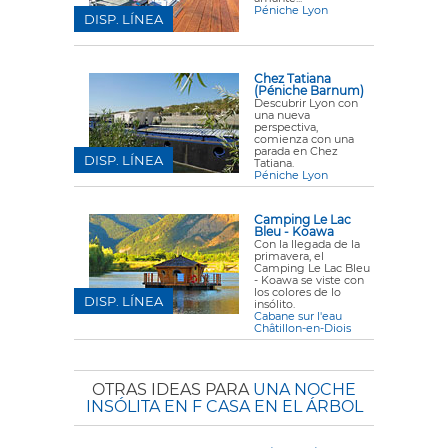
Péniche Lyon
DISP. LÍNEA
Chez Tatiana
(Péniche Barnum)
Descubrir Lyon con
una nueva
perspectiva,
comienza con una
parada en Chez
DISP. LÍNEA
Tatiana.
Péniche Lyon
Camping Le Lac
Bleu - Koawa
Con la llegada de la
primavera, el
Camping Le Lac Bleu
- Koawa se viste con
los colores de lo
DISP. LÍNEA
insólito.
Cabane sur l'eau
Châtillon-en-Diois
OTRAS IDEAS PARA
UNA NOCHE
INSÓLITA EN F CASA EN EL ÁRBOL