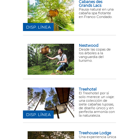
Cabanes des
Grands Lacs
Pausa natural en una
cabaña spa flotante
en Franco Condado.
DISP. LÍNEA
Nestwood
Desde las copas de
los árboles a la
vanguardia del
turismo.
Treehotel
El Treehotel por sí
solo merece un viaje:
una colección de
siete cabañas lujosas,
de diseño único y en
perfecta armonía con
DISP. LÍNEA
la naturaleza.
Treehouse Lodge
Una experiencia única