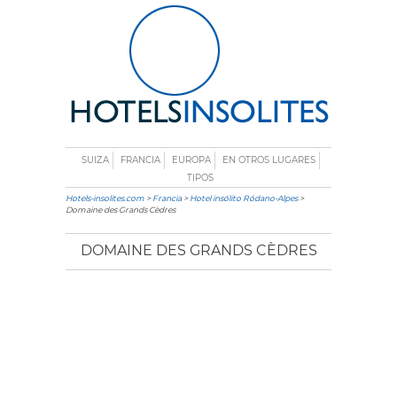
SUIZA
FRANCIA
EUROPA
EN OTROS LUGARES
TIPOS
Hotels-insolites.com
>
Francia
>
Hotel insólito Ródano-Alpes
>
Domaine des Grands Cèdres
DOMAINE DES GRANDS CÈDRES