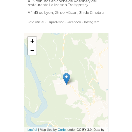
A 15 minutos en coche de Roanne y del
restaurante La Maison Troisgros ツ
A 1h15 de Lyon, 2h de Mâcon, 3h de Ginebra
Sitio oficial
-
Tripadvisor
-
Facebook
-
Instagram
+
−
Leaflet
| Map tiles by
Carto
, under CC BY 3.0. Data by