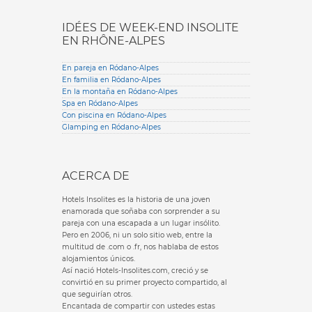
IDÉES DE WEEK-END INSOLITE
EN RHÔNE-ALPES
En pareja en Ródano-Alpes
En familia en Ródano-Alpes
En la montaña en Ródano-Alpes
Spa en Ródano-Alpes
Con piscina en Ródano-Alpes
Glamping en Ródano-Alpes
ACERCA DE
Hotels Insolites es la historia de una joven
enamorada que soñaba con sorprender a su
pareja con una escapada a un lugar insólito.
Pero en 2006, ni un solo sitio web, entre la
multitud de .com o .fr, nos hablaba de estos
alojamientos únicos.
Así nació Hotels-Insolites.com, creció y se
convirtió en su primer proyecto compartido, al
que seguirían otros.
Encantada de compartir con ustedes estas