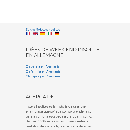
Versione it
Suivre @HotelsInsolites
English version
IDÉES DE WEEK-END INSOLITE
EN ALLEMAGNE
En pareja en Alemania
En familia en Alemania
Glamping en Alemania
ACERCA DE
Hotels Insolites es la historia de una joven
enamorada que soñaba con sorprender a su
pareja con una escapada a un lugar insólito.
Pero en 2006, ni un solo sitio web, entre la
multitud de .com o .fr, nos hablaba de estos