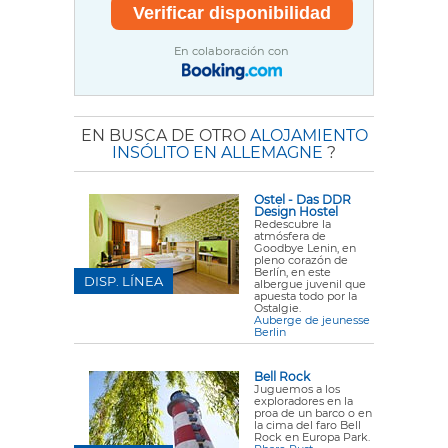
En colaboración con
EN BUSCA DE OTRO
ALOJAMIENTO
INSÓLITO EN ALLEMAGNE
?
Ostel - Das DDR
Design Hostel
Redescubre la
atmósfera de
Goodbye Lenin, en
pleno corazón de
Berlín, en este
DISP. LÍNEA
albergue juvenil que
apuesta todo por la
Ostalgie.
Auberge de jeunesse
Berlin
Bell Rock
Juguemos a los
exploradores en la
proa de un barco o en
la cima del faro Bell
Rock en Europa Park.