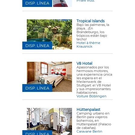
Phare Rust
DISP. LÍNEA
Tropical Islands
Bajo las palmeras, la
playa... ¡En
Brandeburgo, los
trópicos están bajo
techo!
Hotel à thème
DISP. LÍNEA
Krausnick
V8 Hotel
Apasionados por los
hermosos motores,
una experiencia única
les espera en el
Meilenwerk de
Stuttgart: el V8 Hotel
DISP. LÍNEA
y sus impresionantes
habitaciones.
Voiture Böblingen
Hüttenpalast
Camping urbano en
Berlín para viajeros
bohemios, en
Hüttenpalast (Palacio
de cabañas).
Caravane Berlin
DISP. LÍNEA