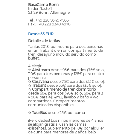
BaseCamp Bonn
In der Raste 1
53129 Bonn, Allemagne
Tel : +49 228 9349 4955
Fax : +49 228 9349 4970
Desde 55 EUR
Detalles de tarifas
Tarifas 2018, por noche para dos personas
en un Trabant o en un compartimento de
tren, desayuno incluido servido como
buffet.
A elegir...
✫
Airstream
desde 95€ para dos (75€ solo,
110€ para tres personas y 125€ para cuatro
personas).
✫
Caravana
desde 75€ para dos (55€ solo).
✫
Trabant
desde 55€ para dos (35€ solo).
✫
Compartimento de tren dormitorio
desde 60€ para dos (40€ solo, 60€ para 3
y 90€ para 4): 4m2, lavabo y baño y wc
compartidos. Compartimentos
comunicados disponibles.
✫
TourBus
desde 25€ por cama.
¡Felicidades! Los niños menores de 4 años
se alojan gratis si usan las camas
existentes. Suplemento de 10€ por alquiler
de cuna para menores de 2 años: bajo