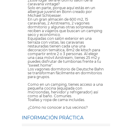
¿Este lugar sería el último salón de la
caravana vintage?
Solo en parte, porque aquí estás en un
albergue juvenil en Bonn creado por
Michael Schloesser.
En un gran almacén de 600 m2, 15
caravanas, 2 Airstreams, 2 vagones
dormitorio y algunas otras sorpresas
reciben a viajeros que buscan un camping
seco y económico.
Equipadas con salón exterior en una
terraza con vistas, las caravanas
restauradas tienen cada una una
decoración temática, 8m2 de kitsch para
compartir entre 2 o 3 personas. Al elegir
una casa móvil Airstream, tienes 25 m2 y
puedes disfrutar de tumbonas frente a tu
"sweet home".
Los vagones dormitorio de Deutsche Bahn
se transforman fácilmente en dormitorios
para grupos.
Como en un camping, tienes acceso a una
pequeña cocina (equipada con
microondas, hervidor y refrigerador) así
como al baño. Comunes.
Toallas y ropa de cama incluidas.
¿Cómo no conocer a tus vecinos?
INFORMACIÓN PRÁCTICA