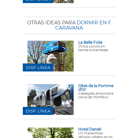
OTRAS IDEAS PARA
DORMIR EN F
CARAVANA
La Belle Folie
Única Locura en
tierras encantadas
DISP. LÍNEA
Gîtes de la Pomme
d'Or
Cabalgata americana
cerca de Honfleur.
DISP. LÍNEA
Hotel Daniel
Un maravilloso
refugio urbano en el