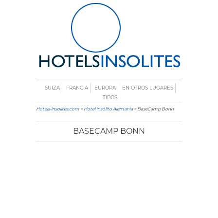
SUIZA
FRANCIA
EUROPA
EN OTROS LUGARES
TIPOS
Hotels-insolites.com
>
Hotel insólito Alemania
> BaseCamp Bonn
BASECAMP BONN