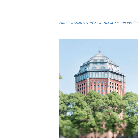
Hotels-insolites.com
>
Alemania
>
Hotel insól