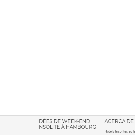
ione italiana
IDÉES DE WEEK-END
ACERCA DE
INSOLITE À HAMBOURG
Hotels Insolites es