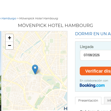
ito Hamburgo
> Mövenpick Hotel Hambourg
MÖVENPICK HOTEL HAMBOURG
DORMIR EN UN A
+
−
Llegada
En colaboración con
Presentación
In