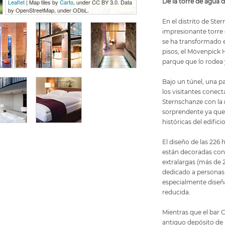
De la torre de agua de
Leaflet
| Map tiles by
Carto
, under CC BY 3.0. Data
by OpenStreetMap, under ODbL.
En el distrito de Ste
impresionante torre 
se ha transformado en
pisos, el Mövenpick H
parque que lo rodea 
Bajo un túnel, una p
los visitantes conecta
Sternschanze con la 
sorprendente ya que
históricas del edifici
El diseño de las 226 
están decoradas con
extralargas (más de 
dedicado a personas 
especialmente diseñ
reducida.
Mientras que el bar 
antiguo depósito de l