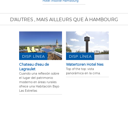
Hotel insolite Hambourg
D'AUTRES
, MAIS AILLEURS QUE À HAMBOURG
DISP. LÍNEA
DISP. LÍNEA
Chateau d'eau de
Watertoren Hotel Nes
Lagraulet
Top of the top: vista
panorámica en la cima.
Cuando una reflexión sobre
el lugar del patrimonio
moderno en áreas rurales
ofrece una Habitación Bajo
Las Estrellas