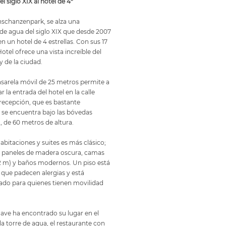
l siglo XIX al hotel de 4*
rnschanzenpark, se alza una
de agua del siglo XIX que desde 2007
 un hotel de 4 estrellas. Con sus 17
otel ofrece una vista increíble del
y de la ciudad.
asarela móvil de 25 metros permite a
r la entrada del hotel en la calle
recepción, que es bastante
 se encuentra bajo las bóvedas
o, de 60 metros de altura.
habitaciones y suites es más clásico;
 paneles de madera oscura, camas
2 m) y baños modernos. Un piso está
que padecen alergias y está
ado para quienes tienen movilidad
Cave ha encontrado su lugar en el
a torre de agua, el restaurante con