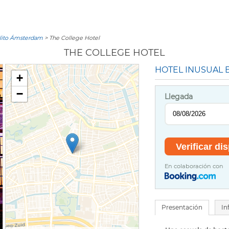
ólito Ámsterdam
> The College Hotel
THE COLLEGE HOTEL
HOTEL INUSUAL 
+
−
Llegada
En colaboración con
Presentación
In