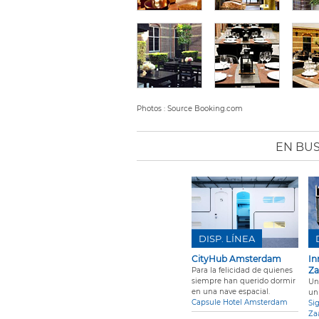
Photos : Source Booking.com
EN BUS
DISP. LÍNEA
CityHub Amsterdam
In
Z
Para la felicidad de quienes
siempre han querido dormir
Un
en una nave espacial.
un 
Capsule Hotel Amsterdam
Si
Za