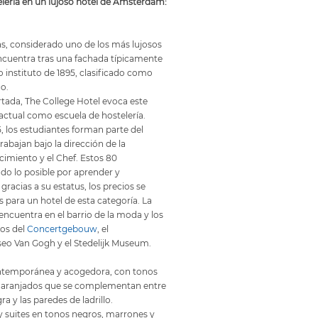
lería en un lujoso hotel de Ámsterdam:
las, considerado uno de los más lujosos
cuentra tras una fachada típicamente
o instituto de 1895, clasificado como
o.
ada, The College Hotel evoca este
actual como escuela de hostelería.
 los estudiantes forman parte del
trabajan bajo la dirección de la
cimiento y el Chef. Estos 80
do lo posible por aprender y
 gracias a su estatus, los precios se
 para un hotel de esta categoría. La
encuentra en el barrio de la moda y los
os del
Concertgebouw
, el
useo Van Gogh y el Stedelijk Museum.
ntemporánea y acogedora, con tonos
naranjados que se complementan entre
a y las paredes de ladrillo.
y suites en tonos negros, marrones y