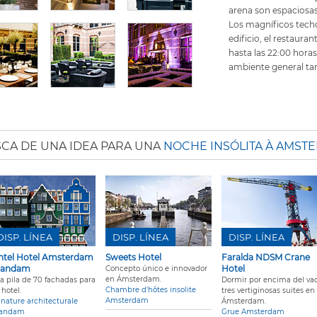
arena son espaciosas
Los magníficos techo
edificio, el restaura
hasta las 22:00 horas
ambiente general ta
CA DE UNA IDEA PARA UNA
NOCHE INSÓLITA À AMST
DISP. LÍNEA
DISP. LÍNEA
DISP. LÍNEA
ntel Hotel Amsterdam
Sweets Hotel
Faralda NDSM Crane
aandam
Hotel
Concepto único e innovador
en Ámsterdam.
a pila de 70 fachadas para
Dormir por encima del vac
Chambre d'hôtes insolite
hotel.
tres vertiginosas suites en
Amsterdam
gnature architecturale
Ámsterdam.
andam
Grue Amsterdam