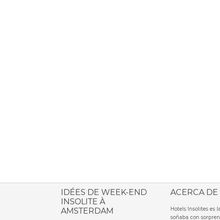
ione italiana
IDÉES DE WEEK-END
ACERCA DE
INSOLITE À
Hotels Insolites es
AMSTERDAM
soñaba con sorpren