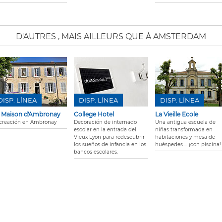
D'AUTRES
, MAIS AILLEURS QUE À AMSTERDAM
DISP. LÍNEA
DISP. LÍNEA
DISP. LÍNEA
 Maison d'Ambronay
College Hotel
La Vieille Ecole
creación en Ambronay
Decoración de internado
Una antigua escuela de
escolar en la entrada del
niñas transformada en
Vieux Lyon para redescubrir
habitaciones y mesa de
los sueños de infancia en los
huéspedes ... ¡con piscina!
bancos escolares.