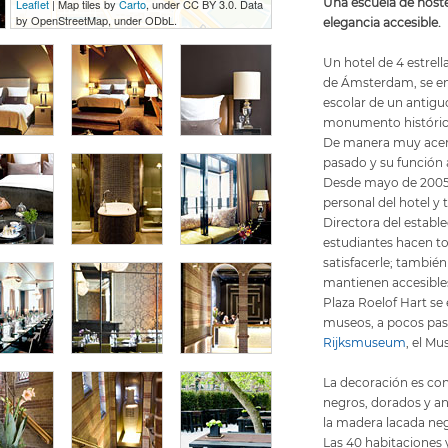
Una escuela de hoste
Leaflet
| Map tiles by
Carto
, under CC BY 3.0. Data
by OpenStreetMap, under ODbL.
elegancia accesible.
Un hotel de 4 estrel
de Ámsterdam, se en
escolar de un antigu
monumento históric
De manera muy acert
pasado y su función 
Desde mayo de 2005,
personal del hotel y 
Directora del estable
estudiantes hacen to
satisfacerle; también
mantienen accesibles
Plaza Roelof Hart se 
museos, a pocos pas
Rijksmuseum
, el M
La decoración es co
negros, dorados y a
la madera lacada negr
Las 40 habitaciones 