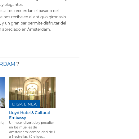
 y elegantes.
s altos recuerdan el pasado del
nte nos recibe en el antiguo gimnasio
, y un gran bar permite disfrutar del
n apreciado en Ámsterdam.
ERDAM
?
DISP. LÍNEA
Lloyd Hotel & Cultural
Embassy
ío,
Un hotel divertido y peculiar
en los muelles de
Ámsterdam: comodidad de 1
a 5 estrellas, tú eliges...