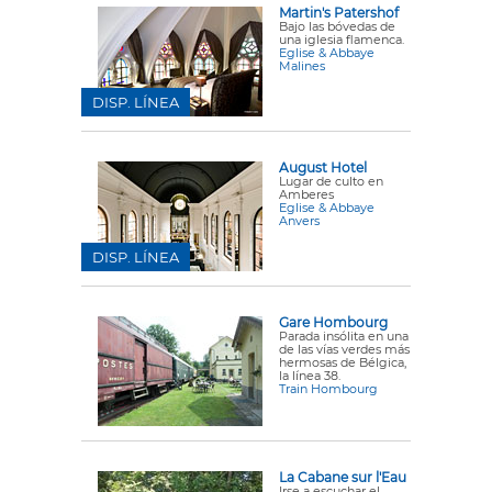
Martin's Patershof
Bajo las bóvedas de
una iglesia flamenca.
Eglise & Abbaye
Malines
DISP. LÍNEA
August Hotel
Lugar de culto en
Amberes
Eglise & Abbaye
Anvers
DISP. LÍNEA
Gare Hombourg
Parada insólita en una
de las vías verdes más
hermosas de Bélgica,
la línea 38.
Train Hombourg
La Cabane sur l'Eau
Irse a escuchar el