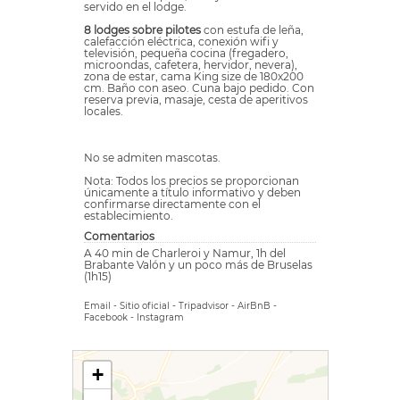
servido en el lodge.
8 lodges sobre pilotes
con estufa de leña,
calefacción eléctrica, conexión wifi y
televisión, pequeña cocina (fregadero,
microondas, cafetera, hervidor, nevera),
zona de estar, cama King size de 180x200
cm. Baño con aseo. Cuna bajo pedido. Con
reserva previa, masaje, cesta de aperitivos
locales.
No se admiten mascotas.
Nota: Todos los precios se proporcionan
únicamente a título informativo y deben
confirmarse directamente con el
establecimiento.
Comentarios
A 40 min de Charleroi y Namur, 1h del
Brabante Valón y un poco más de Bruselas
(1h15)
Email
-
Sitio oficial
-
Tripadvisor
-
AirBnB
-
Facebook
-
Instagram
+