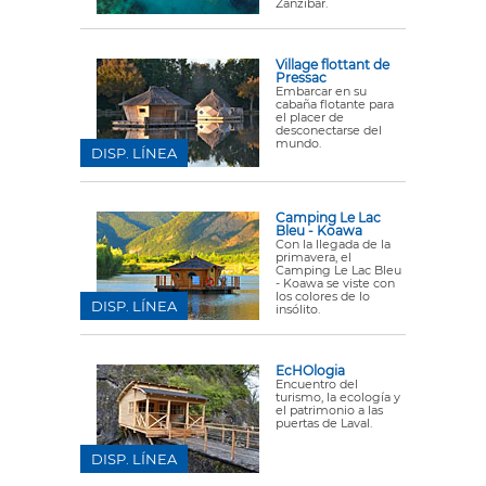
Zanzíbar.
Village flottant de
Pressac
Embarcar en su
cabaña flotante para
el placer de
desconectarse del
mundo.
DISP. LÍNEA
Camping Le Lac
Bleu - Koawa
Con la llegada de la
primavera, el
Camping Le Lac Bleu
- Koawa se viste con
los colores de lo
DISP. LÍNEA
insólito.
EcHOlogia
Encuentro del
turismo, la ecología y
el patrimonio a las
puertas de Laval.
DISP. LÍNEA