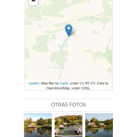
−
Leaflet
| Map tiles by
Carto
, under CC BY 3.0. Data by
OpenStreetMap, under ODbL.
OTRAS FOTOS