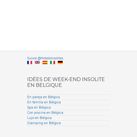
Versione it
Suivre @HotelsInsolites
English version
IDÉES DE WEEK-END INSOLITE
EN BELGIQUE
En pareja en Bélgica
En familia en Bélgica
Spa en Bélgica
Con piscina en Bélgica
Lujo en Bélgica
Glamping en Bélgica