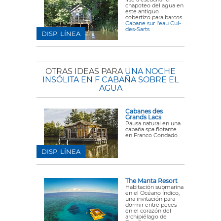
chapoteo del agua en
este antiguo
cobertizo para barcos.
Cabane sur l'eau Cul-
des-Sarts
DISP. LÍNEA
OTRAS IDEAS PARA
UNA NOCHE
INSÓLITA EN F CABAÑA SOBRE EL
AGUA
Cabanes des
Grands Lacs
Pausa natural en una
cabaña spa flotante
en Franco Condado.
DISP. LÍNEA
The Manta Resort
Habitación submarina
en el Océano Índico,
una invitación para
dormir entre peces
en el corazón del
archipiélago de