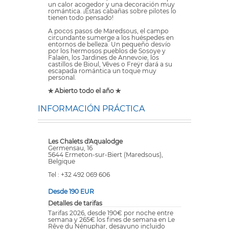
un calor acogedor y una decoración muy
romántica. ¡Estas cabañas sobre pilotes lo
tienen todo pensado!
A pocos pasos de Maredsous, el campo
circundante sumerge a los huéspedes en
entornos de belleza. Un pequeño desvío
por los hermosos pueblos de Sosoye y
Falaën, los Jardines de Annevoie, los
castillos de Bioul, Vêves o Freÿr dará a su
escapada romántica un toque muy
personal.
✯ Abierto todo el año ✯
INFORMACIÓN PRÁCTICA
Les Chalets d'Aqualodge
Germensau, 16
5644 Ermeton-sur-Biert (Maredsous),
Belgique
Tel : +32 492 069 606
Desde 190 EUR
Detalles de tarifas
Tarifas 2026, desde 190€ por noche entre
semana y 265€ los fines de semana en Le
Rêve du Nénuphar, desayuno incluido