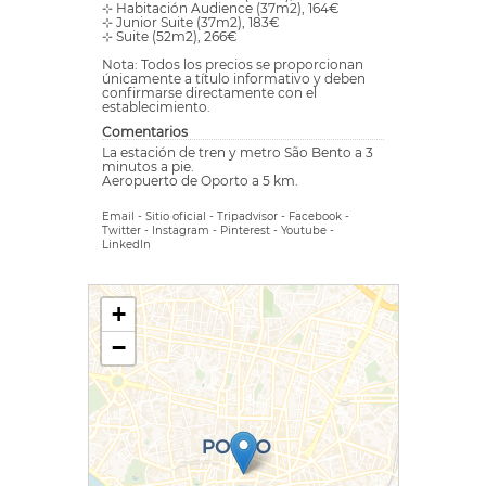
⊹ Habitación Audience (37m2), 164€
⊹ Junior Suite (37m2), 183€
⊹ Suite (52m2), 266€
Nota: Todos los precios se proporcionan
únicamente a título informativo y deben
confirmarse directamente con el
establecimiento.
Comentarios
La estación de tren y metro São Bento a 3
minutos a pie.
Aeropuerto de Oporto a 5 km.
Email
-
Sitio oficial
-
Tripadvisor
-
Facebook
-
Twitter
-
Instagram
-
Pinterest
-
Youtube
-
LinkedIn
+
−