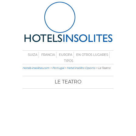
SUIZA
FRANCIA
EUROPA
EN OTROS LUGARES
TIPOS
Hotels-insolites.com
>
Portugal
>
Hotel insólito Oporto
> Le Teatro
LE TEATRO