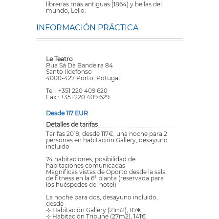
librerías más antiguas (1864) y bellas del
mundo, Lello.
INFORMACIÓN PRÁCTICA
Le Teatro
Rua Sá Da Bandeira 84
Santo Ildefonso
4000-427 Porto, Potugal
Tel : +351 220 409 620
Fax : +351 220 409 629
Desde 117 EUR
Detalles de tarifas
Tarifas 2019, desde 117€, una noche para 2
personas en habitación Gallery, desayuno
incluido
74 habitaciones, posibilidad de
habitaciones comunicadas
Magníficas vistas de Oporto desde la sala
de fitness en la 6ª planta (reservada para
los huéspedes del hotel)
La noche para dos, desayuno incluido,
desde
⊹ Habitación Gallery (21m2), 117€
⊹ Habitación Tribune (27m2), 141€