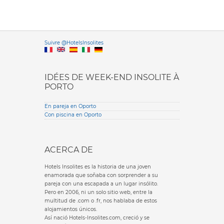
Versione it
Suivre @HotelsInsolites
English version
IDÉES DE WEEK-END INSOLITE À
PORTO
En pareja en Oporto
Con piscina en Oporto
ACERCA DE
Hotels Insolites es la historia de una joven
enamorada que soñaba con sorprender a su
pareja con una escapada a un lugar insólito.
Pero en 2006, ni un solo sitio web, entre la
multitud de .com o .fr, nos hablaba de estos
alojamientos únicos.
Así nació Hotels-Insolites.com, creció y se