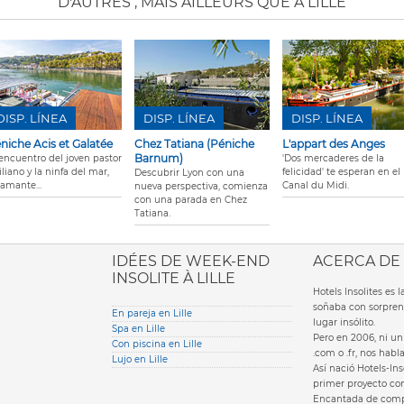
D'AUTRES
, MAIS AILLEURS QUE À LILLE
DISP. LÍNEA
DISP. LÍNEA
DISP. LÍNEA
niche Acis et Galatée
Chez Tatiana (Péniche
L'appart des Anges
Barnum)
 encuentro del joven pastor
'Dos mercaderes de la
iliano y la ninfa del mar,
felicidad' te esperan en el
Descubrir Lyon con una
 amante...
Canal du Midi.
nueva perspectiva, comienza
con una parada en Chez
Tatiana.
ione italiana
IDÉES DE WEEK-END
ACERCA DE
INSOLITE À LILLE
Hotels Insolites es
soñaba con sorpren
En pareja en Lille
lugar insólito.
Spa en Lille
Pero en 2006, ni un 
Con piscina en Lille
.com o .fr, nos hab
Lujo en Lille
Así nació Hotels-Ins
primer proyecto com
Encantada de compa