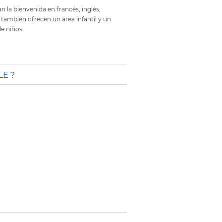
an la bienvenida en francés, inglés,
también ofrecen un área infantil y un
de niños.
LE
?