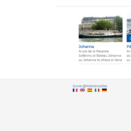
Johanna
Pé
Al pie de la Pasarela
Al
Solférino, el Bateau Johanna
sic
ou Johanna te ofrece el Sena.
su
Vers
Suivre @HotelsInsolites
English version