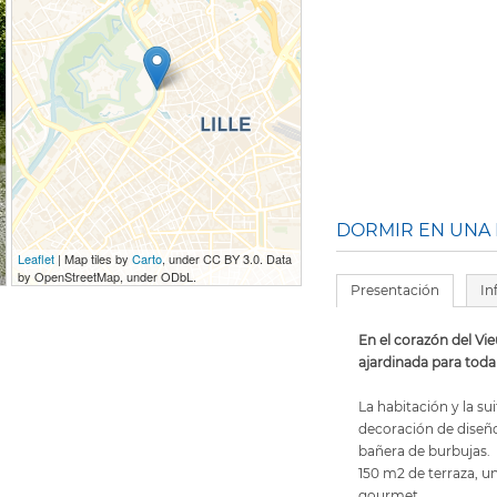
DORMIR EN UNA 
Leaflet
| Map tiles by
Carto
, under CC BY 3.0. Data
by OpenStreetMap, under ODbL.
Presentación
In
En el corazón del Vie
ajardinada para toda 
La habitación y la s
decoración de diseñ
bañera de burbujas.
150 m2 de terraza, 
gourmet.