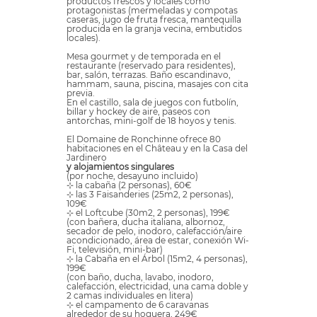
productos frescos y locales como
protagonistas (mermeladas y compotas
caseras, jugo de fruta fresca, mantequilla
producida en la granja vecina, embutidos
locales).
Mesa gourmet y de temporada en el
restaurante (reservado para residentes),
bar, salón, terrazas. Baño escandinavo,
hammam, sauna, piscina, masajes con cita
previa.
En el castillo, sala de juegos con futbolín,
billar y hockey de aire, paseos con
antorchas, mini-golf de 18 hoyos y tenis.
El Domaine de Ronchinne ofrece 80
habitaciones en el Château y en la Casa del
Jardinero
y alojamientos singulares
(por noche, desayuno incluido)
⊹ la cabaña (2 personas), 60€
⊹ las 3 Faisanderies (25m2, 2 personas),
109€
⊹ el Loftcube (30m2, 2 personas), 199€
(con bañera, ducha italiana, albornoz,
secador de pelo, inodoro, calefacción/aire
acondicionado, área de estar, conexión Wi-
Fi, televisión, mini-bar)
⊹ la Cabaña en el Árbol (15m2, 4 personas),
199€
(con baño, ducha, lavabo, inodoro,
calefacción, electricidad, una cama doble y
2 camas individuales en litera)
⊹ el campamento de 6 caravanas
alrededor de su hoguera, 249€