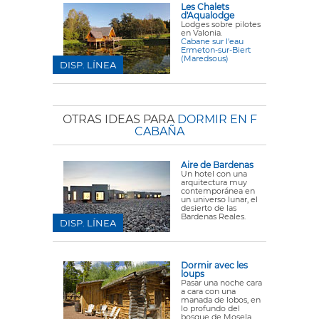
Les Chalets
d'Aqualodge
Lodges sobre pilotes
en Valonia.
Cabane sur l'eau
Ermeton-sur-Biert
(Maredsous)
DISP. LÍNEA
OTRAS IDEAS PARA
DORMIR EN F
CABAÑA
Aire de Bardenas
Un hotel con una
arquitectura muy
contemporánea en
un universo lunar, el
desierto de las
Bardenas Reales.
DISP. LÍNEA
Dormir avec les
loups
Pasar una noche cara
a cara con una
manada de lobos, en
lo profundo del
bosque de Mosela.