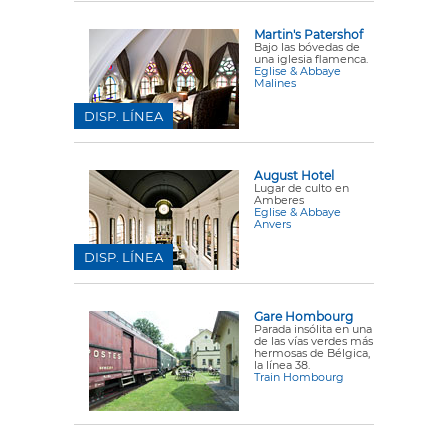
Martin's Patershof
Bajo las bóvedas de
una iglesia flamenca.
Eglise & Abbaye
Malines
DISP. LÍNEA
August Hotel
Lugar de culto en
Amberes
Eglise & Abbaye
Anvers
DISP. LÍNEA
Gare Hombourg
Parada insólita en una
de las vías verdes más
hermosas de Bélgica,
la línea 38.
Train Hombourg