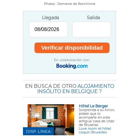
Photos : Domaine de Ronchinne
Llegada
Salida
En colaboración con
EN BUSCA DE OTRO
ALOJAMIENTO
INSÓLITO EN BELGIQUE
?
Hôtel Le Berger
Sorprenda a su Amor,
pídale que lo
acompañe en esta
antigua 'casa de citas'
de Bruselas.
Love room et hôtel
DISP. LÍNEA
coquin Bruxelles