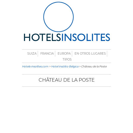
SUIZA
FRANCIA
EUROPA
EN OTROS LUGARES
TIPOS
Hotels-insolites.com
>
Hotel insólito Bélgica
> Château de la Poste
CHÂTEAU DE LA POSTE