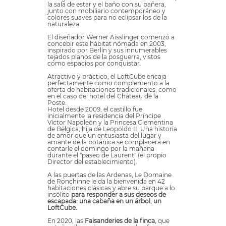
la sala de estar y el baño con su bañera,
junto con mobiliario contemporáneo y
colores suaves para no eclipsar los de la
naturaleza.
El diseñador Werner Aisslinger comenzó a
concebir este hábitat nómada en 2003,
inspirado por Berlín y sus innumerables
tejados planos de la posguerra, vistos
como espacios por conquistar.
Atractivo y práctico, el LoftCube encaja
perfectamente como complemento a la
oferta de habitaciones tradicionales, como
en el caso del hotel del Château de la
Poste.
Hotel desde 2009, el castillo fue
inicialmente la residencia del Príncipe
Víctor Napoleón y la Princesa Clementina
de Bélgica, hija de Leopoldo II. Una historia
de amor que un entusiasta del lugar y
amante de la botánica se complacerá en
contarle el domingo por la mañana
durante el "paseo de Laurent" (el propio
Director del establecimiento).
A las puertas de las Ardenas, Le Domaine
de Ronchinne le da la bienvenida en 42
habitaciones clásicas y abre su parque a lo
insólito
para responder a sus deseos de
escapada: una
cabaña en un árbol
, un
LoftCube
.
En 2020, las
Faisanderies de la finca
, que