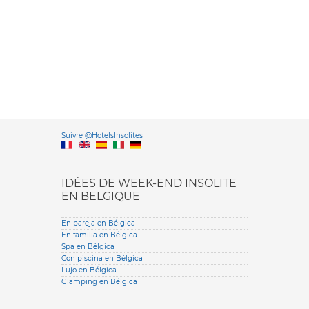
Versione it
Suivre @HotelsInsolites
English version
IDÉES DE WEEK-END INSOLITE
EN BELGIQUE
En pareja en Bélgica
En familia en Bélgica
Spa en Bélgica
Con piscina en Bélgica
Lujo en Bélgica
Glamping en Bélgica