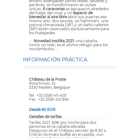
antaño albergaban pavos reales, faisanes y
perdices, se transformaron en suites
únicas,
6 caravanas
se agruparon alrededor
del fuego del vivac y un
espacio de
bienestar al aire libre
abrió sus puertas ese
mismo año: dos saunas, un hammam, una
piscina climatizada (28°) y un baño caliente
(38°) están reservados exclusivamente para
los huéspedes.
..::
Novedad insólita 2021:
una cabaña,
como un nido, es el último refugio para los
noctámbulos ::..
INFORMACIÓN PRÁCTICA
Château de la Poste
Ronchinne, 25
5330 Maillen, Belgique
Tel : +32 (0)81 411 405
Fax : +32 (0)81 412 894
Desde 60 EUR
Detalles de tarifas
Tarifas 2021, 60€ por noche para dos
personas en la cabaña elevada.
Desayuno en el Château servido de 8:30 a
11:00 en formato buffet en el castillo, con