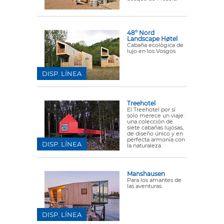
48° Nord
Landscape Høtel
Cabaña ecológica de
lujo en los Vosgos
DISP. LÍNEA
Treehotel
El Treehotel por sí
solo merece un viaje:
una colección de
siete cabañas lujosas,
de diseño único y en
perfecta armonía con
DISP. LÍNEA
la naturaleza.
Manshausen
Para los amantes de
las aventuras
DISP. LÍNEA